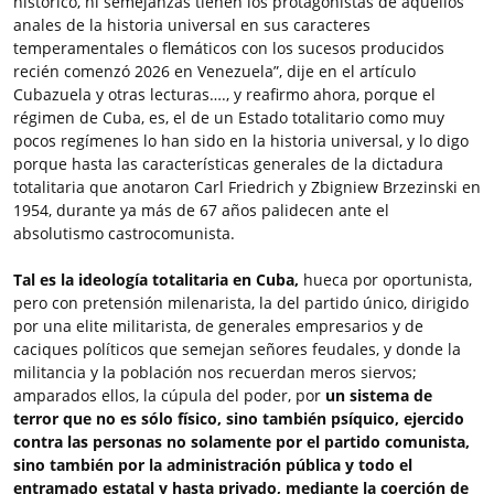
histórico, ni semejanzas tienen los protagonistas de aquellos
anales de la historia universal en sus caracteres
temperamentales o flemáticos con los sucesos producidos
recién comenzó 2026 en Venezuela”, dije en el artículo
Cubazuela y otras lecturas…., y reafirmo ahora, porque el
régimen de Cuba, es, el de un Estado totalitario como muy
pocos regímenes lo han sido en la historia universal, y lo digo
porque hasta las características generales de la dictadura
totalitaria que anotaron Carl Friedrich y Zbigniew Brzezinski en
1954, durante ya más de 67 años palidecen ante el
absolutismo castrocomunista.
Tal es la ideología totalitaria en Cuba,
hueca por oportunista,
pero con pretensión milenarista, la del partido único, dirigido
por una elite militarista, de generales empresarios y de
caciques políticos que semejan señores feudales, y donde la
militancia y la población nos recuerdan meros siervos;
amparados ellos, la cúpula del poder, por
un sistema de
terror que no es sólo físico, sino también psíquico, ejercido
contra las personas no solamente por el partido comunista,
sino también por la administración pública y todo el
entramado estatal y hasta privado,
mediante la coerción de