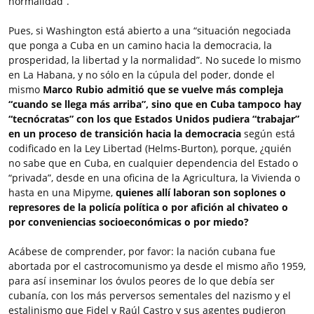
normalidad”.
Pues, si Washington está abierto a una “situación negociada
que ponga a Cuba en un camino hacia la democracia, la
prosperidad, la libertad y la normalidad”. No sucede lo mismo
en La Habana, y no sólo en la cúpula del poder, donde el
mismo
Marco Rubio admitió que se vuelve más compleja
“cuando se llega más arriba”, sino que en Cuba tampoco hay
“tecnócratas” con los que Estados Unidos pudiera “trabajar”
en un proceso de transición hacia la democracia
según está
codificado en la Ley Libertad (Helms-Burton), porque, ¿quién
no sabe que en Cuba, en cualquier dependencia del Estado o
“privada”, desde en una oficina de la Agricultura, la Vivienda o
hasta en una Mipyme,
quienes allí laboran son soplones o
represores de la policía política o por afición al chivateo o
por conveniencias socioeconómicas o por miedo?
Acábese de comprender, por favor: la nación cubana fue
abortada por el castrocomunismo ya desde el mismo año 1959,
para así inseminar los óvulos peores de lo que debía ser
cubanía, con los más perversos sementales del nazismo y el
estalinismo que Fidel y Raúl Castro y sus agentes pudieron