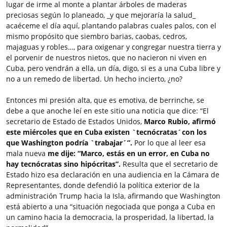
lugar de irme al monte a plantar árboles de maderas
preciosas según lo planeado, _y que mejoraría la salud_
acaéceme el día aquí, plantando palabras cuales palos, con el
mismo propósito que siembro barias, caobas, cedros,
majaguas y robles…, para oxigenar y congregar nuestra tierra y
el porvenir de nuestros nietos, que no nacieron ni viven en
Cuba, pero vendrán a ella, un día, digo, si es a una Cuba libre y
no a un remedo de libertad. Un hecho incierto, ¿no?
Entonces mi presión alta, que es emotiva, de berrinche, se
debe a que anoche leí en este sitio una noticia que dice: “El
secretario de Estado de Estados Unidos,
Marco Rubio, afirmó
este miércoles que en Cuba existen `tecnócratas´con los
que Washington podría `trabajar´”.
Por lo que al leer esa
mala nueva
me dije: “Marco, estás en un error, en Cuba no
hay tecnócratas sino hipócritas”.
Resulta que el secretario de
Estado hizo esa declaración en una audiencia en la Cámara de
Representantes, donde defendió la política exterior de la
administración Trump hacia la Isla, afirmando que Washington
está abierto a una “situación negociada que ponga a Cuba en
un camino hacia la democracia, la prosperidad, la libertad, la