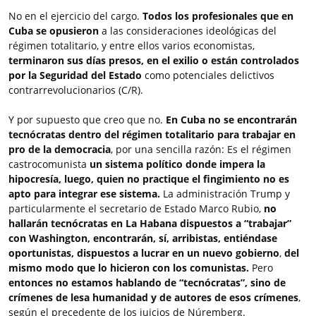
No en el ejercicio del cargo.
Todos los profesionales que en
Cuba se opusieron
a las consideraciones ideológicas del
régimen totalitario, y entre ellos varios economistas,
terminaron sus días presos, en el exilio o están controlados
por la Seguridad del Estado
como potenciales delictivos
contrarrevolucionarios (C/R).
Y por supuesto que creo que no.
En Cuba no se encontrarán
tecnócratas dentro del régimen totalitario para trabajar en
pro de la democracia
, por una sencilla razón: Es el régimen
castrocomunista
un sistema político donde impera la
hipocresía, luego, quien no practique el fingimiento no es
apto para integrar ese sistema.
La administración Trump y
particularmente el secretario de Estado Marco Rubio,
no
hallarán tecnócratas en La Habana dispuestos a “trabajar”
con Washington, encontrarán, sí, arribistas, entiéndase
oportunistas, dispuestos a lucrar en un nuevo gobierno
,
del
mismo modo que lo hicieron con los comunistas.
Pero
entonces no estamos hablando de “tecnócratas”,
sino de
crímenes de lesa humanidad y de autores de esos crímenes
,
según el precedente de los juicios de Núremberg.