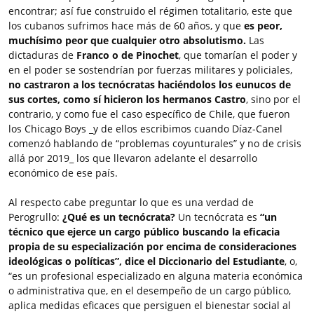
encontrar; así fue construido el régimen totalitario, este que
los cubanos sufrimos hace más de 60 años, y que
es peor,
muchísimo peor que cualquier otro absolutismo.
Las
dictaduras de
Franco o de Pinochet
, que tomarían el poder y
en el poder se sostendrían por fuerzas militares y policiales,
no castraron a los tecnócratas haciéndolos los eunucos de
sus cortes,
como sí hicieron los hermanos Castro
, sino por el
contrario, y como fue el caso específico de Chile, que fueron
los Chicago Boys _y de ellos escribimos cuando Díaz-Canel
comenzó hablando de “problemas coyunturales” y no de crisis
allá por 2019_ los que llevaron adelante el desarrollo
económico de ese país.
Al respecto cabe preguntar lo que es una verdad de
Perogrullo:
¿Qué es un tecnócrata?
Un tecnócrata es
“un
técnico que ejerce un cargo público buscando la eficacia
propia de su especialización por encima de consideraciones
ideológicas o políticas”, dice el Diccionario del Estudiante
, o,
“es un profesional especializado en alguna materia económica
o administrativa que, en el desempeño de un cargo público,
aplica medidas eficaces que persiguen el bienestar social al