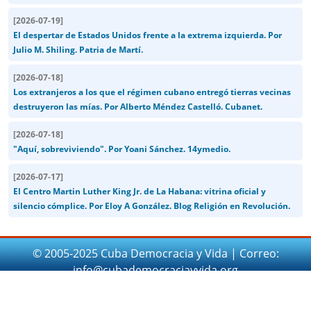
[
2026-07-19
]
El despertar de Estados Unidos frente a la extrema izquierda. Por
Julio M. Shiling. Patria de Martí.
[
2026-07-18
]
Los extranjeros a los que el régimen cubano entregó tierras vecinas
destruyeron las mías. Por Alberto Méndez Castelló. Cubanet.
[
2026-07-18
]
"Aquí, sobreviviendo". Por Yoani Sánchez. 14ymedio.
[
2026-07-17
]
El Centro Martin Luther King Jr. de La Habana: vitrina oficial y
silencio cómplice. Por Eloy A González. Blog Religión en Revolución.
© 2005-2025 Cuba Democracia y Vida | Correo:
info@cubademocraciayvida.org