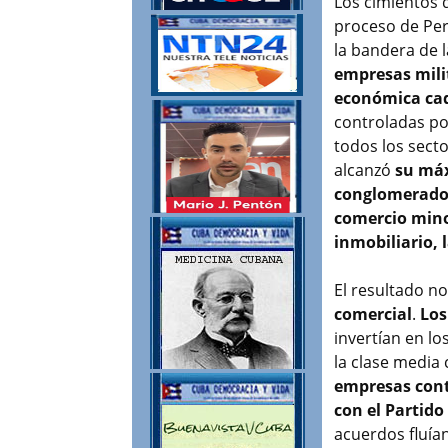
Los cimientos 
proceso de Pe
la bandera de l
empresas mili
económica ca
controladas po
todos los sect
alcanzó
su máx
conglomerado m
comercio minor
inmobiliario, l
El resultado n
comercial
.
Los
invertían en l
la clase media
empresas cont
con el Partid
acuerdos fluía