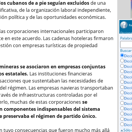
los cubanos de a pie seguían excluidos
de una
ficativa, de la organización laboral independiente,
ción política y de las oportunidades económicas.
Re
las corporaciones internacionales participaron
Dicciona
e en este acuerdo. Las cadenas hoteleras firmaron
Palabr
stión con empresas turísticas de propiedad
Buscar
Dicc
Dicc
mineras se asociaron en empresas conjuntas
Dicc
Dicc
s estatales.
Las instituciones financieras
Dicci
ansacciones que sustentaban las necesidades de
Dicc
s del régimen. Las empresas navieras transportaban
Dicc
Dicc
ravés de infraestructuras controladas por el
Dicc
acerlo, muchas de estas corporaciones
se
Dicc
en componentes indispensables del sistema
Dicc
Dicc
 preservaba el régimen de partido único.
Dicc
Dicc
ón tuvo consecuencias que fueron mucho más allá
Sólo 