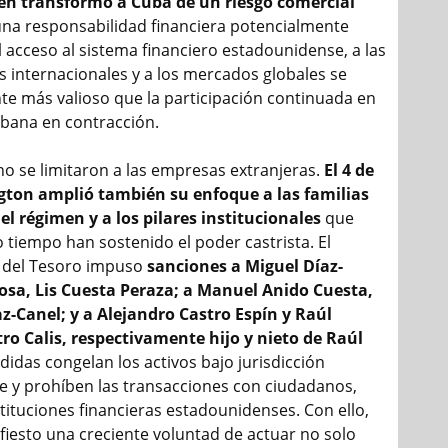
den transformó a Cuba de un riesgo comercial
na responsabilidad financiera potencialmente
 acceso al sistema financiero estadounidense, a las
s internacionales y a los mercados globales se
nte más valioso que la participación continuada en
bana en contracción.
no se limitaron a las empresas extranjeras.
El 4 de
gton amplió también su enfoque a las familias
l régimen y a los pilares institucionales
que
tiempo han sostenido el poder castrista. El
del Tesoro impuso
sanciones a Miguel Díaz-
osa, Lis Cuesta Peraza; a Manuel Anido Cuesta,
az-Canel; y a Alejandro Castro Espín y Raúl
ro Calis, respectivamente hijo y nieto de Raúl
idas congelan los activos bajo jurisdicción
 y prohíben las transacciones con ciudadanos,
tituciones financieras estadounidenses. Con ello,
iesto una creciente voluntad de actuar no solo