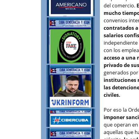
del comercio.
mucho tiempo 
convenios inte
contratados a
salarios confi
independiente 
con los emplea
acceso a una 
privado de su
generados por
instituciones 
las detencione
civiles.
Por eso la Ord
imponer sanci
que operan en 
aquellas que h