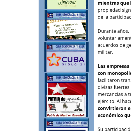
mientras que 
propiedad signi
de la participa
Durante años, 
voluntariament
acuerdos de ge
militar.
Las empresas 
con monopolio
facilitaron tr
divisas fuerte
mercancías a t
ejército. Al h
convirtieron 
económico que
Su participaci