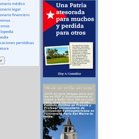
ionario médico
ionario legal
ionario financiero
nimos
ismos
clopedia
pedia
icaciones periódicas
ratura