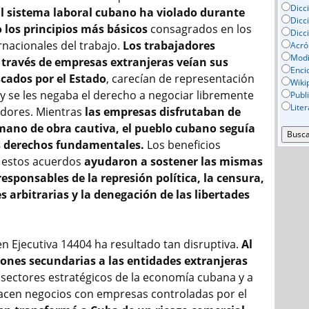
Dicc
El sistema laboral cubano ha violado durante
Dicc
los principios más básicos
consagrados en los
Dicc
rnacionales del trabajo.
Los trabajadores
Acró
Mod
 través de empresas extranjeras veían sus
Enci
scados por el Estado
, carecían de representación
Wiki
y se les negaba el derecho a negociar libremente
Publ
Lite
dores. Mientras
las empresas disfrutaban de
mano de obra cautiva, el pueblo cubano seguía
s derechos fundamentales.
Los beneficios
 estos acuerdos
ayudaron a sostener las mismas
responsables de la represión política, la censura,
s arbitrarias y la denegación de las libertades
en Ejecutiva 14404 ha resultado tan disruptiva.
Al
ones secundarias a las entidades extranjeras
sectores estratégicos de la economía cubana y a
acen negocios con empresas controladas por el