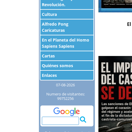
Revolución.
Cultura
El
Alfredo Pong
Caricaturas
En el Planeta del Homo
Sapiens Sapiens
Cartas
Quiénes somos
Enlaces
07-08-2026
Numero de visitantes:
99752256