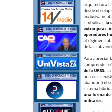
arquitectura f
desde el colaps
exclusivamente
simbólicas,
la 
extranjeras, i
operadores hot
al régimen sob
de las subvenci
Para apreciar 
comprender có
de la URSS.
La 
una crisis exis
abandonó el so
sistema híbri
una forma de 
militares.