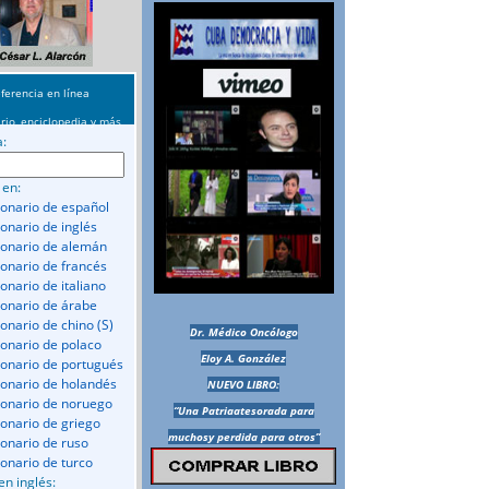
ferencia en línea
rio, enciclopedia y más
a:
 en:
ionario de español
ionario de inglés
ionario de alemán
ionario de francés
onario de italiano
ionario de árabe
ionario de chino (S)
Dr. Médico Oncólogo
ionario de polaco
Eloy A. González
ionario de portugués
ionario de holandés
NUEVO LIBRO:
ionario de noruego
“Una Patriaatesorada para
ionario de griego
muchosy perdida para otros”
ionario de ruso
ionario de turco
en inglés: