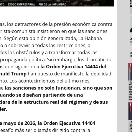
s, los detractores de la presión económica contra
trista-comunista insistieron en que las sanciones
. Según esta opinión generalizada, La Habana
 a sobrevivir a todas las restricciones, a
dos los obstáculos y a transformar todas las
n propaganda política. Sin embargo, los dramáticos
s que siguieron a
la Orden Ejecutiva 14404 del
onald Trump
han puesto de manifiesto la debilidad
to. Los acontecimientos del último mes
ue
las sanciones no solo funcionan, sino que son
cuando se diseñan partiendo de una
ara de la estructura real del régimen y de sus
der.
e mayo de 2026, la Orden Ejecutiva 14404
esafío más serio jamás dirigido contra la