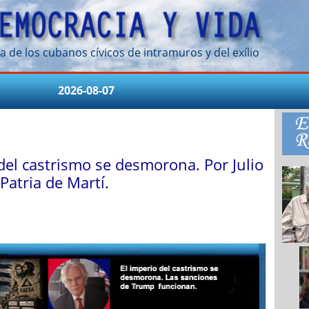
a de los cubanos cívicos de intramuros y del exílio
2026-08-07
del castrismo se desmorona. Por Julio
 Patria de Martí.