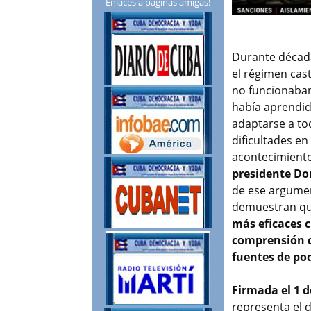
Enlaces a páginas amigas!
Durante década
el régimen cas
no funcionaban
había aprendido
adaptarse a to
dificultades e
acontecimiento
presidente D
de ese argumen
demuestran q
más eficaces 
comprensión cl
fuentes de po
Firmada el 1 d
representa el d