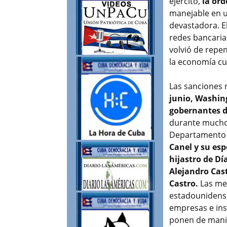
ejército,
la or
manejable en u
devastadora. El
redes bancaria
volvió de repe
la economía cu
Las sanciones 
junio, Washin
gobernantes de
durante mucho 
Departamento 
Canel y su esp
hijastro de Dí
Alejandro Cast
Castro.
Las med
estadounidense
empresas e ins
ponen de manif