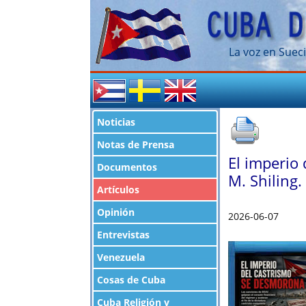
La voz en Sueci
Noticias
Notas de Prensa
El imperio 
Documentos
M. Shiling.
Artículos
Opinión
2026-06-07
Entrevistas
Venezuela
Cosas de Cuba
Cuba Religión y