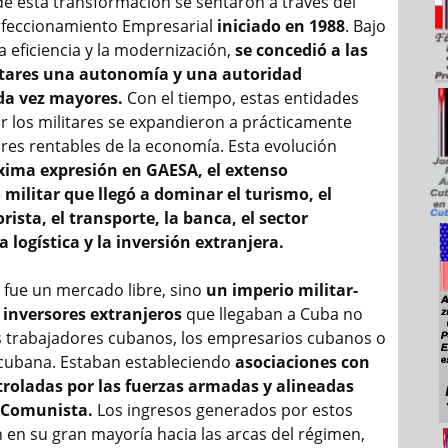
de esta transformación se sentaron a través del
rfeccionamiento Empresarial
iniciado en 1988
. Bajo
a eficiencia y la modernización,
se concedió a las
tares una autonomía y una autoridad
da vez mayores.
Con el tiempo, estas entidades
r los militares se expandieron a prácticamente
ores rentables de la economía. Esta evolución
ima expresión en GAESA, el extenso
ilitar que llegó a dominar el turismo, el
ista, el transporte, la banca, el sector
a logística y la inversión extranjera.
o fue un mercado libre, sino
un imperio militar-
 inversores extranjeros
que llegaban a Cuba no
os trabajadores cubanos, los empresarios cubanos o
 cubana. Estaban estableciendo
asociaciones con
roladas por las fuerzas armadas y alineadas
o Comunista.
Los ingresos generados por estos
n en su gran mayoría hacia las arcas del régimen,