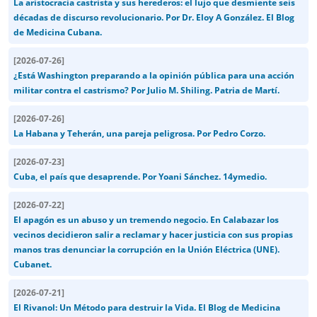
La aristocracia castrista y sus herederos: el lujo que desmiente seis
décadas de discurso revolucionario. Por Dr. Eloy A González. El Blog
de Medicina Cubana.
[
2026-07-26
]
¿Está Washington preparando a la opinión pública para una acción
militar contra el castrismo? Por Julio M. Shiling. Patria de Martí.
[
2026-07-26
]
La Habana y Teherán, una pareja peligrosa. Por Pedro Corzo.
[
2026-07-23
]
Cuba, el país que desaprende. Por Yoani Sánchez. 14ymedio.
[
2026-07-22
]
El apagón es un abuso y un tremendo negocio. En Calabazar los
vecinos decidieron salir a reclamar y hacer justicia con sus propias
manos tras denunciar la corrupción en la Unión Eléctrica (UNE).
Cubanet.
[
2026-07-21
]
El Rivanol: Un Método para destruir la Vida. El Blog de Medicina