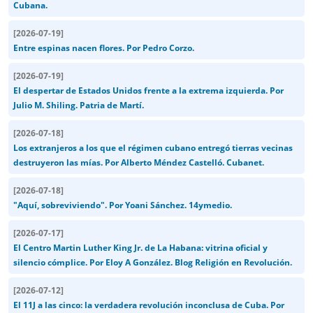
Cubana.
[
2026-07-19
]
Entre espinas nacen flores. Por Pedro Corzo.
[
2026-07-19
]
El despertar de Estados Unidos frente a la extrema izquierda. Por
Julio M. Shiling. Patria de Martí.
[
2026-07-18
]
Los extranjeros a los que el régimen cubano entregó tierras vecinas
destruyeron las mías. Por Alberto Méndez Castelló. Cubanet.
[
2026-07-18
]
"Aquí, sobreviviendo". Por Yoani Sánchez. 14ymedio.
[
2026-07-17
]
El Centro Martin Luther King Jr. de La Habana: vitrina oficial y
silencio cómplice. Por Eloy A González. Blog Religión en Revolución.
[
2026-07-12
]
El 11J a las cinco: la verdadera revolución inconclusa de Cuba. Por