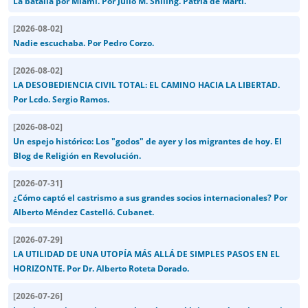
La batalla por Miami. Por Julio M. Shiling. Patria de Martí.
[
2026-08-02
]
Nadie escuchaba. Por Pedro Corzo.
[
2026-08-02
]
LA DESOBEDIENCIA CIVIL TOTAL: EL CAMINO HACIA LA LIBERTAD.
Por Lcdo. Sergio Ramos.
[
2026-08-02
]
Un espejo histórico: Los "godos" de ayer y los migrantes de hoy. El
Blog de Religión en Revolución.
[
2026-07-31
]
¿Cómo captó el castrismo a sus grandes socios internacionales? Por
Alberto Méndez Castelló. Cubanet.
[
2026-07-29
]
LA UTILIDAD DE UNA UTOPÍA MÁS ALLÁ DE SIMPLES PASOS EN EL
HORIZONTE. Por Dr. Alberto Roteta Dorado.
[
2026-07-26
]