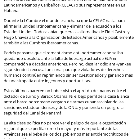
Latinoamericanos y Caribeños (CELAC) o sus representantes en La
Habana.
Durante la I Cumbre el mundo escuchaba que la CELAC nacía para
afirmar la unidad latinoamericana y eliminar de la ecuación a los
Estados Unidos. Todos sabían que era la alternativa de Fidel Castro y
Hugo Chávez a la Organización de Estados Americanos y posiblemente
también a las Cumbres Iberoamericanas.
Podría pensarse que el romanticismo anti-norteamericano se iba
quedando obsoleto ante la falta de liderazgo actual de EUA en
comparación a décadas anteriores. Pero no, destilar odio anti-yankee
sigue siendo la excusa funcional para que violadores de derechos
humanos continúen reprimiendo sin ser cuestionados y ganando más
de una simpatía entre ingenuos y oportunistas.
Estos últimos parecen no haber visto el apretón de manos entre el
dictador de turno y Barack Obama. Ni el bajo perfil de la Casa Blanca
ante el barco norcoreano cargado de armas cubanas violando las
sanciones estadounidenses y de la ONU, y poniendo en peligro la
seguridad del Canal de Panamá.
La alta clase política no parece ver el peligro de que la organización
regional que se perfila como la mayor y más importante de las
Américas sea el bebé de los dos gobiernos más antidemocráticos de