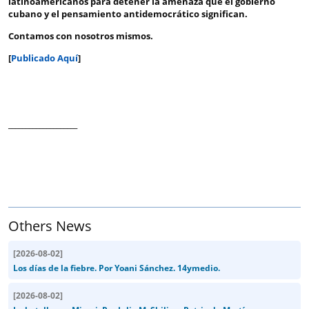
latinoamericanos para detener la amenaza que el gobierno
cubano y el pensamiento antidemocrático significan.
Contamos con nosotros mismos.
[
Publicado Aquí
]
____________________
Others News
[
2026-08-02
]
Los días de la fiebre. Por Yoani Sánchez. 14ymedio.
[
2026-08-02
]