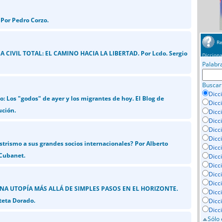
Por Pedro Corzo.
Re
 CIVIL TOTAL: EL CAMINO HACIA LA LIBERTAD. Por Lcdo. Sergio
Dicciona
Palabr
Buscar
Dicc
o: Los "godos" de ayer y los migrantes de hoy. El Blog de
Dicc
ución.
Dicc
Dicc
Dicci
Dicc
strismo a sus grandes socios internacionales? Por Alberto
Dicc
 Cubanet.
Dicc
Dicc
Dicc
Dicc
UNA UTOPÍA MÁS ALLÁ DE SIMPLES PASOS EN EL HORIZONTE.
Dicc
teta Dorado.
Dicc
Dicc
Sólo 