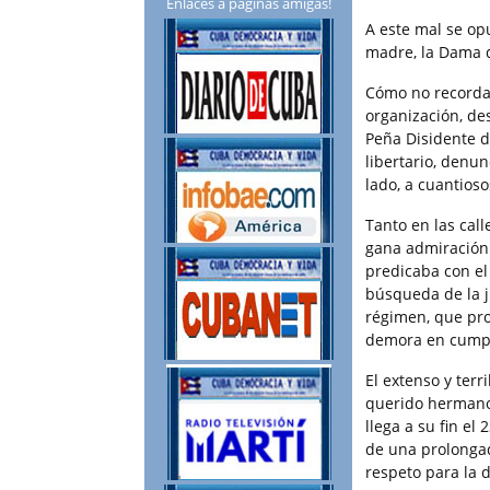
Enlaces a páginas amigas!
A este mal se op
madre, la Dama 
Cómo no recordar
organización, de
Peña Disidente d
libertario, denun
lado, a cuantios
Tanto en las call
gana admiración 
predicaba con el
búsqueda de la ju
régimen, que pro
demora en cumpl
El extenso y terr
querido hermano 
llega a su fin e
de una prolongad
respeto para la 