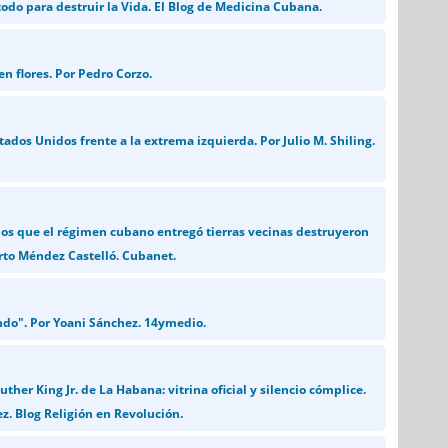
todo para destruir la Vida. El Blog de Medicina Cubana.
n flores. Por Pedro Corzo.
tados Unidos frente a la extrema izquierda. Por Julio M. Shiling.
 los que el régimen cubano entregó tierras vecinas destruyeron
erto Méndez Castelló. Cubanet.
ndo". Por Yoani Sánchez. 14ymedio.
uther King Jr. de La Habana: vitrina oficial y silencio cómplice.
z. Blog Religión en Revolución.