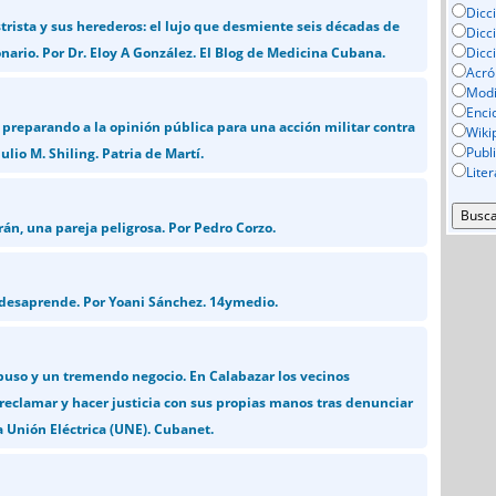
Dicc
strista y sus herederos: el lujo que desmiente seis décadas de
Dicc
nario. Por Dr. Eloy A González. El Blog de Medicina Cubana.
Dicc
Acró
Mod
Enci
preparando a la opinión pública para una acción militar contra
Wiki
Publ
ulio M. Shiling. Patria de Martí.
Lite
án, una pareja peligrosa. Por Pedro Corzo.
 desaprende. Por Yoani Sánchez. 14ymedio.
buso y un tremendo negocio. En Calabazar los vecinos
 reclamar y hacer justicia con sus propias manos tras denunciar
a Unión Eléctrica (UNE). Cubanet.