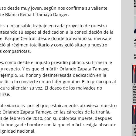
uso desde muy joven, según nos confirma su valiente
de Blanco Reina L Tamayo Danger.
 su incansable trabajo en cada proyecto de nuestra
stacando su especial dedicación a la consolidación de la
el Parque Central, desde donde transmitió su mensaje
ció al régimen totalitario y consiguió situar a nuestro
os compatriotas.
es, como desde el injusto presidio político, su firmeza le
y respeto. Y es que el mártir Orlando Zapata Tamayo,
 ejemplo. Su honor y desinteresada dedicación en la
sticia lo convierte en un líder genuino. Esto preocupa al
cura silenciar su voz. El deseo de los malvados no
irse.
ible viacrucis por el que, estoicamente, atraviesa nuestro
Orlando Zapata Tamayo, en las cárceles de la tiranía,
l 23 de febrero de 2010, con su dolorosa muerte, después
a huelga de hambre con la que el mártir exigía absoluto
dignidad nacional.