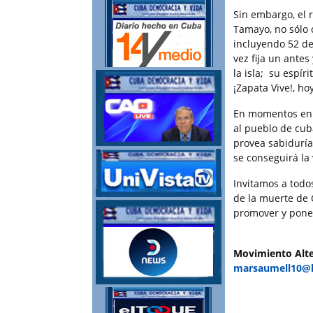
Sin embargo, el r
Tamayo, no sólo c
incluyendo 52 de
vez fija un ante
la isla; su espír
¡Zapata Vive!, h
En momentos en q
al pueblo de cub
provea sabiduría 
se conseguirá la 
Invitamos a todo
de la muerte de 
promover y poner
Movimiento Alte
marsaumell10@