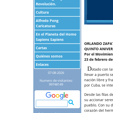
Revolución.
Cultura
Alfredo Pong
Caricaturas
En el Planeta del Homo
Sapiens Sapiens
ORLANDO ZAPA
Cartas
QUINTO ANIVERS
Por el Movimien
Quiénes somos
23 de febrero de
Enlaces
D
otado con la
07-08-2026
llevar a puerto s
nación libre y f
Numero de visitantes:
99748149
por Cuba, se inte
Desde las filas 
su accionar sere
pueblo. Con su d
corazón del herma