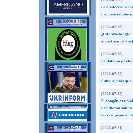
La aristocracia ca
discurso revolucio
[
2026-07-26
]
¿Está Washington 
el castrismo? Por J
[
2026-07-26
]
La Habana y Teher
[
2026-07-23
]
Cuba, el país que
[
2026-07-22
]
El apagón es un a
decidieron salir a
la corrupción en l
[
2026-07-21
]