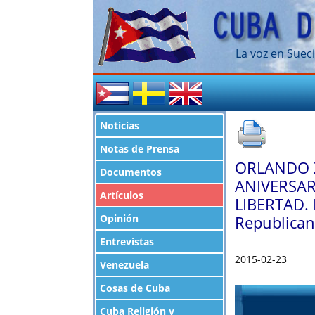
La voz en Sueci
Noticias
Notas de Prensa
ORLANDO 
Documentos
ANIVERSAR
Artículos
LIBERTAD. 
Opinión
Republican
Entrevistas
2015-02-23
Venezuela
Cosas de Cuba
Cuba Religión y