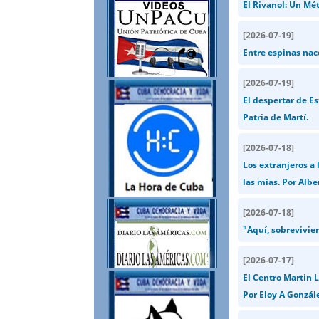
El Rivanol: Un Mé
[
2026-07-19
]
Entre espinas nace
[
2026-07-19
]
El despertar de Es
Patria de Martí.
[
2026-07-18
]
Los extranjeros a
las mías. Por Alb
[
2026-07-18
]
"Aquí, sobrevivie
[
2026-07-17
]
El Centro Martin L
Por Eloy A Gonzále