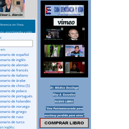
ferencia en línea
rio, enciclopedia y más
a:
 en:
ionario de español
ionario de inglés
ionario de alemán
ionario de francés
onario de italiano
ionario de árabe
ionario de chino (S)
Dr. Médico Oncólogo
ionario de polaco
Eloy A. González
ionario de portugués
ionario de holandés
NUEVO LIBRO:
ionario de noruego
“Una Patriaatesorada para
ionario de griego
muchosy perdida para otros”
ionario de ruso
ionario de turco
en inglés: