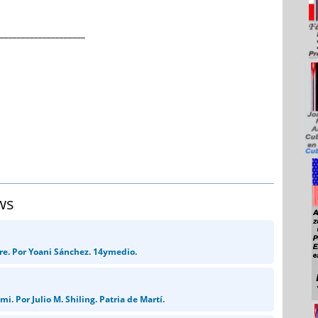
____________________
ws
bre. Por Yoani Sánchez. 14ymedio.
mi. Por Julio M. Shiling. Patria de Martí.