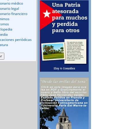
ionario médico
ionario legal
ionario financiero
nimos
ismos
clopedia
pedia
icaciones periódicas
ratura