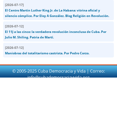
[
2026-07-17
]
El Centro Martin Luther King Jr. de La Habana: vitrina oficial y
silencio cómplice. Por Eloy A González. Blog Religión en Revolución.
[
2026-07-12
]
El 11J a las cinco: la verdadera revolución inconclusa de Cuba. Por
Julio M. Shiling. Patria de Martí.
[
2026-07-12
]
Maniobras del totalitarismo castrista. Por Pedro Corzo.
© 2005-2025 Cuba Democracia y Vida | Correo:
info@cubademocraciayvida.org