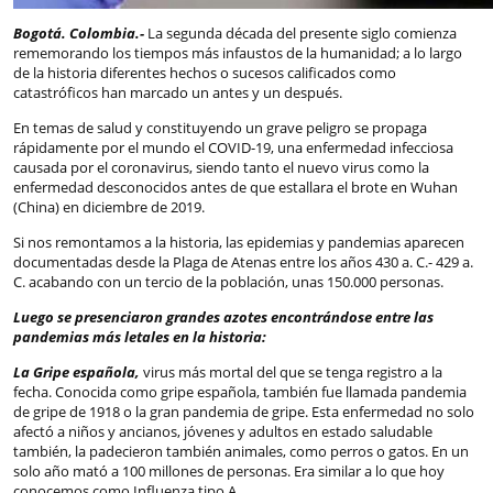
Bogotá. Colombia.-
La segunda década del presente siglo comienza
rememorando los tiempos más infaustos de la humanidad; a lo largo
de la historia diferentes hechos o sucesos calificados como
catastróficos han marcado un antes y un después.
En temas de salud y constituyendo un grave peligro se propaga
rápidamente por el mundo el COVID-19, una enfermedad infecciosa
causada por el coronavirus, siendo tanto el nuevo virus como la
enfermedad desconocidos antes de que estallara el brote en Wuhan
(China) en diciembre de 2019.
Si nos remontamos a la historia, las epidemias y pandemias aparecen
documentadas desde la Plaga de Atenas entre los años 430 a. C.- 429 a.
C. acabando con un tercio de la población, unas 150.000 personas.
Luego se presenciaron grandes azotes encontrándose entre las
pandemias más letales en la historia:
La Gripe española,
virus más mortal del que se tenga registro a la
fecha. Conocida como gripe española, también fue llamada pandemia
de gripe de 1918 o la gran pandemia de gripe. Esta enfermedad no solo
afectó a niños y ancianos, jóvenes y adultos en estado saludable
también, la padecieron también animales, como perros o gatos. En un
solo año mató a 100 millones de personas. Era similar a lo que hoy
conocemos como Influenza tipo A.