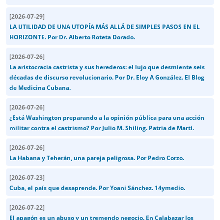
[
2026-07-29
]
LA UTILIDAD DE UNA UTOPÍA MÁS ALLÁ DE SIMPLES PASOS EN EL
HORIZONTE. Por Dr. Alberto Roteta Dorado.
[
2026-07-26
]
La aristocracia castrista y sus herederos: el lujo que desmiente seis
décadas de discurso revolucionario. Por Dr. Eloy A González. El Blog
de Medicina Cubana.
[
2026-07-26
]
¿Está Washington preparando a la opinión pública para una acción
militar contra el castrismo? Por Julio M. Shiling. Patria de Martí.
[
2026-07-26
]
La Habana y Teherán, una pareja peligrosa. Por Pedro Corzo.
[
2026-07-23
]
Cuba, el país que desaprende. Por Yoani Sánchez. 14ymedio.
[
2026-07-22
]
El apagón es un abuso y un tremendo negocio. En Calabazar los