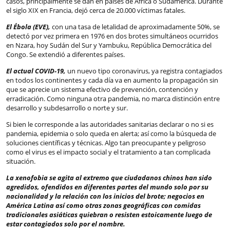
casos, principalmente se dan en países de África o Sudamérica. Durante
el siglo XIX en Francia, dejó cerca de 20.000 víctimas fatales.
El Ébola (EVE),
con una tasa de letalidad de aproximadamente 50%, se
detectó por vez primera en 1976 en dos brotes simultáneos ocurridos
en Nzara, hoy Sudán del Sur y Yambuku, República Democrática del
Congo. Se extendió a diferentes países.
El actual COVID-19,
un nuevo tipo coronavirus, ya registra contagiados
en todos los continentes y cada día va en aumento la propagación sin
que se aprecie un sistema efectivo de prevención, contención y
erradicación. Como ninguna otra pandemia, no marca distinción entre
desarrollo y subdesarrollo o norte y sur.
Si bien le corresponde a las autoridades sanitarias declarar o no si es
pandemia, epidemia o solo queda en alerta; así como la búsqueda de
soluciones científicas y técnicas. Algo tan preocupante y peligroso
como el virus es el impacto social y el tratamiento a tan complicada
situación.
La xenofobia se agita al extremo que ciudadanos chinos han sido
agredidos, ofendidos en diferentes partes del mundo solo por su
nacionalidad y la relación con los inicios del brote; negocios en
América Latina así como otras zonas geográficas con comidas
tradicionales asiáticas quiebran o resisten estoicamente luego de
estar contagiados solo por el nombre.