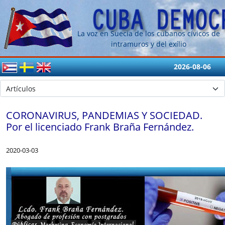
La voz en Suecia de los cubanos cívicos de
intramuros y del exílio
2026-08-06
CORONAVIRUS, PANDEMIAS Y SOCIEDAD.
Por el licenciado Frank Braña Fernández.
2020-03-03