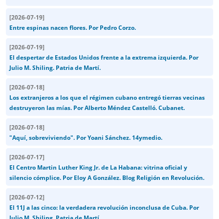
[
2026-07-19
]
Entre espinas nacen flores. Por Pedro Corzo.
[
2026-07-19
]
El despertar de Estados Unidos frente a la extrema izquierda. Por
Julio M. Shiling. Patria de Martí.
[
2026-07-18
]
Los extranjeros a los que el régimen cubano entregó tierras vecinas
destruyeron las mías. Por Alberto Méndez Castelló. Cubanet.
[
2026-07-18
]
"Aquí, sobreviviendo". Por Yoani Sánchez. 14ymedio.
[
2026-07-17
]
El Centro Martin Luther King Jr. de La Habana: vitrina oficial y
silencio cómplice. Por Eloy A González. Blog Religión en Revolución.
[
2026-07-12
]
El 11J a las cinco: la verdadera revolución inconclusa de Cuba. Por
Julio M. Shiling. Patria de Martí.