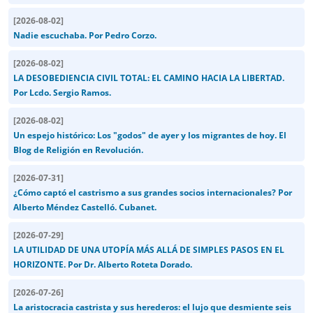
[
2026-08-02
]
Nadie escuchaba. Por Pedro Corzo.
[
2026-08-02
]
LA DESOBEDIENCIA CIVIL TOTAL: EL CAMINO HACIA LA LIBERTAD.
Por Lcdo. Sergio Ramos.
[
2026-08-02
]
Un espejo histórico: Los "godos" de ayer y los migrantes de hoy. El
Blog de Religión en Revolución.
[
2026-07-31
]
¿Cómo captó el castrismo a sus grandes socios internacionales? Por
Alberto Méndez Castelló. Cubanet.
[
2026-07-29
]
LA UTILIDAD DE UNA UTOPÍA MÁS ALLÁ DE SIMPLES PASOS EN EL
HORIZONTE. Por Dr. Alberto Roteta Dorado.
[
2026-07-26
]
La aristocracia castrista y sus herederos: el lujo que desmiente seis