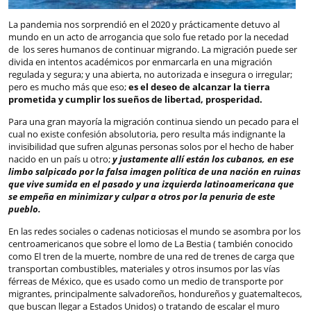
La pandemia nos sorprendió en el 2020 y prácticamente detuvo al
mundo en un acto de arrogancia que solo fue retado por la necedad
de los seres humanos de continuar migrando. La migración puede ser
divida en intentos académicos por enmarcarla en una migración
regulada y segura; y una abierta, no autorizada e insegura o irregular;
pero es mucho más que eso;
es el deseo de alcanzar la tierra
prometida y cumplir los sueños de libertad, prosperidad.
Para una gran mayoría la migración continua siendo un pecado para el
cual no existe confesión absolutoria, pero resulta más indignante la
invisibilidad que sufren algunas personas solos por el hecho de haber
nacido en un país u otro;
y justamente allí están los cubanos, en ese
limbo salpicado por la falsa imagen política de una nación en ruinas
que vive sumida en el pasado y una izquierda latinoamericana que
se empeña en minimizar y culpar a otros por la penuria de este
pueblo.
En las redes sociales o cadenas noticiosas el mundo se asombra por los
centroamericanos que sobre el lomo de La Bestia ( también conocido
como El tren de la muerte, nombre de una red de trenes de carga que
transportan combustibles, materiales y otros insumos por las vías
férreas de México, que es usado como un medio de transporte por
migrantes, principalmente salvadoreños, hondureños y guatemaltecos,
que buscan llegar a Estados Unidos) o tratando de escalar el muro