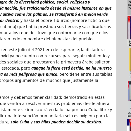
gre de la diversidad política, social, religiosa y
la nación, fue traicionada desde el mismo instante en que
 y altiva como las palmas, se transformó en melón verde
por dentro
; y hasta el pobre Tiburcio (nombre ficticio que
 cubano) que había prestado sus tierras y sacrificado sus
ntar a los rebeldes tuvo que conformarse con que ellos
taran todo en nombre del bienestar del pueblo.
 en este julio del 2021 era de esperarse, la dictadura
covid ya no cuenta con recursos para seguir mintiendo y
des sociales que provocaron la primavera árabe salieron
u estocada, pero
aunque la fiera está herida, no ha muerto,
ora es más peligrosa que nunca
, pero tiene entre sus tablas
s propios argumentos de muchos que justamente la
emos y debemos tener claridad; demostrado en estas
die vendrá a resolver nuestros problemas desde afuera,
uistamente se inmiscuirá en la lucha por una Cuba libre y
ir una intervención humanitaria solo es oxígeno para la
adura,
solo Cuba y sus hijos pueden decidir su destino.