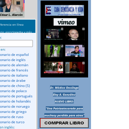
ferencia en línea
rio, enciclopedia y más
a:
 en:
ionario de español
ionario de inglés
ionario de alemán
ionario de francés
onario de italiano
ionario de árabe
ionario de chino (S)
Dr. Médico Oncólogo
ionario de polaco
Eloy A. González
ionario de portugués
ionario de holandés
NUEVO LIBRO:
ionario de noruego
“Una Patriaatesorada para
ionario de griego
muchosy perdida para otros”
ionario de ruso
ionario de turco
en inglés: