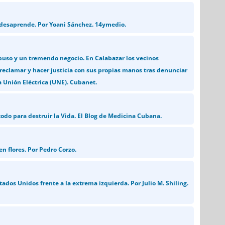
 desaprende. Por Yoani Sánchez. 14ymedio.
buso y un tremendo negocio. En Calabazar los vecinos
 reclamar y hacer justicia con sus propias manos tras denunciar
a Unión Eléctrica (UNE). Cubanet.
todo para destruir la Vida. El Blog de Medicina Cubana.
n flores. Por Pedro Corzo.
tados Unidos frente a la extrema izquierda. Por Julio M. Shiling.