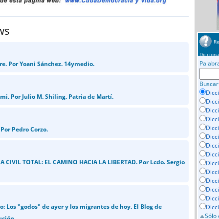
ws
Re
Dicciona
Palabr
bre. Por Yoani Sánchez. 14ymedio.
Buscar
Dicc
mi. Por Julio M. Shiling. Patria de Martí.
Dicc
Dicc
Dicc
Dicci
Por Pedro Corzo.
Dicc
Dicc
Dicc
 CIVIL TOTAL: EL CAMINO HACIA LA LIBERTAD. Por Lcdo. Sergio
Dicc
Dicc
Dicc
Dicc
Dicc
o: Los "godos" de ayer y los migrantes de hoy. El Blog de
Dicc
Sólo 
ución.