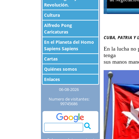
Revolución.
Cultura
Alfredo Pong
Caricaturas
CUBA, PATRIA Y L
En el Planeta del Homo
Sapiens Sapiens
En la lucha no 
tenga
Cartas
sus manos manch
Quiénes somos
Enlaces
06-08-2026
Numero de visitantes:
99745686