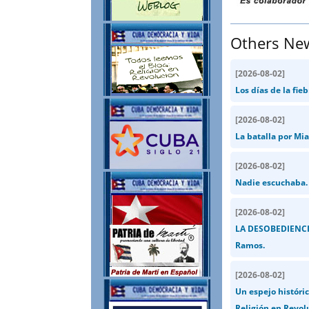
Others Ne
[
2026-08-02
]
Los días de la fie
[
2026-08-02
]
La batalla por Mia
[
2026-08-02
]
Nadie escuchaba. 
[
2026-08-02
]
LA DESOBEDIENCIA
Ramos.
[
2026-08-02
]
Un espejo históric
Religión en Revol