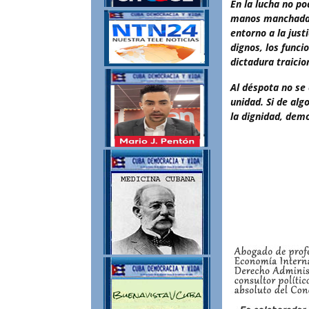
En la lucha no p
manos manchadas 
entorno a la just
dignos, los funcio
dictadura traici
Al déspota no se
unidad. Si de alg
la dignidad, demo