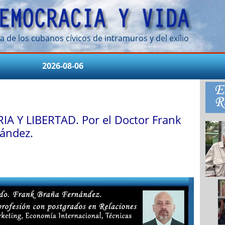
a de los cubanos cívicos de intramuros y del exílio
2026-08-06
IA Y LIBERTAD. Por el Doctor Frank
ández.