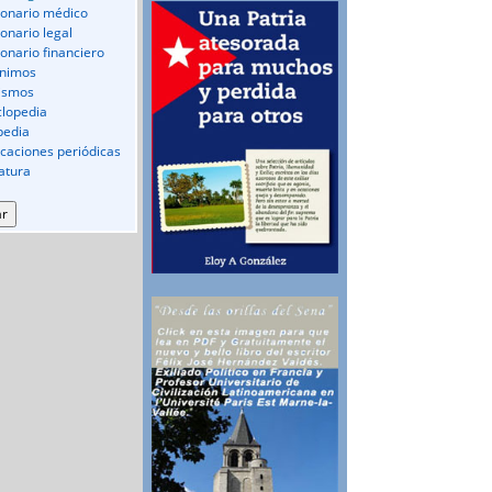
ionario médico
ionario legal
ionario financiero
nimos
ismos
clopedia
pedia
icaciones periódicas
ratura