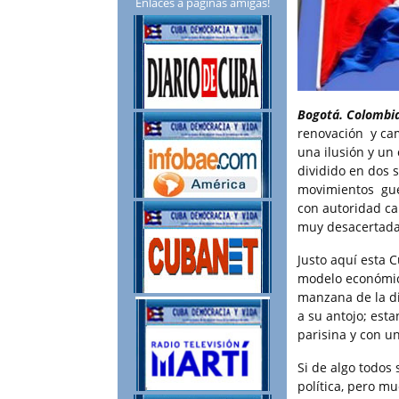
Enlaces a páginas amigas!
Bogotá. Colombia
renovación y ca
una ilusión y un
dividido en dos s
movimientos guerr
con autoridad car
muy desacertada
Justo aquí esta 
modelo económico
manzana de la d
a su antojo; est
parisina y con un
Si de algo todos 
política, pero mu