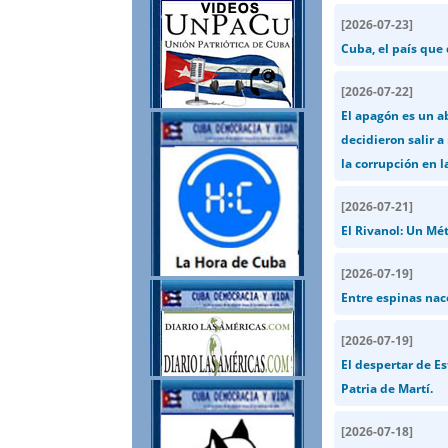
[
2026-07-23
]
Cuba, el país que
[
2026-07-22
]
El apagón es un a
decidieron salir a
la corrupción en l
[
2026-07-21
]
El Rivanol: Un Mé
[
2026-07-19
]
Entre espinas nace
[
2026-07-19
]
El despertar de Es
Patria de Martí.
[
2026-07-18
]