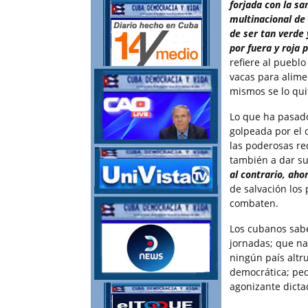
forjada con la san
multinacional de 
de ser tan verde
por fuera y roja 
refiere al pueblo
vacas para alime
mismos se lo qui
Lo que ha pasado
golpeada por el 
las poderosas re
también a dar s
al contrario, ah
de salvación lo
combaten.
Los cubanos sab
jornadas; que na
ningún país altr
democrática; ped
agonizante dict