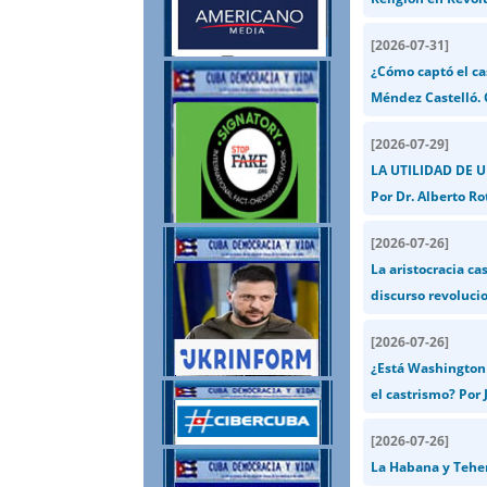
[
2026-07-31
]
¿Cómo captó el ca
Méndez Castelló.
[
2026-07-29
]
LA UTILIDAD DE 
Por Dr. Alberto Ro
[
2026-07-26
]
La aristocracia ca
discurso revolucio
[
2026-07-26
]
¿Está Washington 
el castrismo? Por J
[
2026-07-26
]
La Habana y Teher