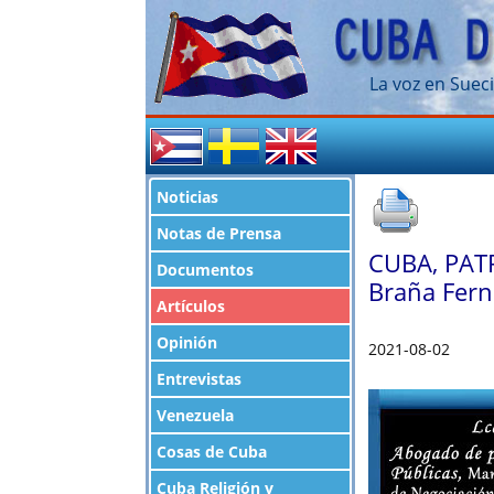
La voz en Sueci
Noticias
Notas de Prensa
CUBA, PATR
Documentos
Braña Fern
Artículos
Opinión
2021-08-02
Entrevistas
Venezuela
Cosas de Cuba
Cuba Religión y