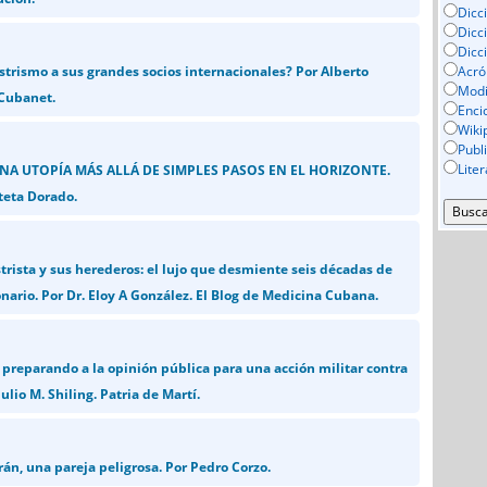
Dicc
Dicc
Dicc
strismo a sus grandes socios internacionales? Por Alberto
Acró
Mod
 Cubanet.
Enci
Wiki
Publ
Lite
UNA UTOPÍA MÁS ALLÁ DE SIMPLES PASOS EN EL HORIZONTE.
teta Dorado.
strista y sus herederos: el lujo que desmiente seis décadas de
nario. Por Dr. Eloy A González. El Blog de Medicina Cubana.
preparando a la opinión pública para una acción militar contra
ulio M. Shiling. Patria de Martí.
án, una pareja peligrosa. Por Pedro Corzo.