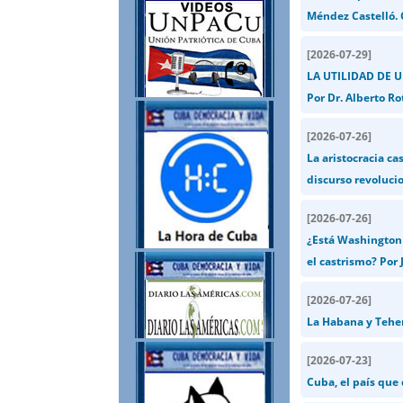
Méndez Castelló.
[
2026-07-29
]
LA UTILIDAD DE 
Por Dr. Alberto Ro
[
2026-07-26
]
La aristocracia ca
discurso revolucio
[
2026-07-26
]
¿Está Washington 
el castrismo? Por J
[
2026-07-26
]
La Habana y Teher
[
2026-07-23
]
Cuba, el país que