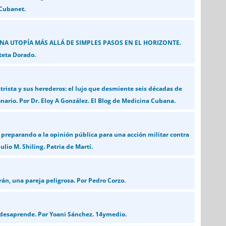
 Cubanet.
UNA UTOPÍA MÁS ALLÁ DE SIMPLES PASOS EN EL HORIZONTE.
teta Dorado.
strista y sus herederos: el lujo que desmiente seis décadas de
nario. Por Dr. Eloy A González. El Blog de Medicina Cubana.
preparando a la opinión pública para una acción militar contra
ulio M. Shiling. Patria de Martí.
án, una pareja peligrosa. Por Pedro Corzo.
 desaprende. Por Yoani Sánchez. 14ymedio.