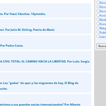
Dicc
Dicc
Dicc
bre. Por Yoani Sánchez. 14ymedio.
Acró
Mod
Enci
Wiki
mi. Por Julio M. Shiling. Patria de Martí.
Publ
Lite
Por Pedro Corzo.
 CIVIL TOTAL: EL CAMINO HACIA LA LIBERTAD. Por Lcdo. Sergio
o: Los "godos" de ayer y los migrantes de hoy. El Blog de
ución.
strismo a sus grandes socios internacionales? Por Alberto