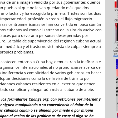
ctiva de una imagen vendida por sus gobernantes-dueños
 un pueblo al que no le van quedando más que dos
rar o luchar, y ha escogido la primera. Tristes son los días
 importar edad, profesión o credo, el flujo migratorio
erras centroamericanas se han convertido en paso común
nos cubanos así como el Estrecho de la Florida vuelve con
 fauces para devorar a personas desesperadas por
uro. La tabla de supervivencia del régimen cubano actual
ón mediática y el trastorno victimista de culpar siempre a
 propios problemas.
contecen entorno a Cuba hoy, demuestran la ineficacia e
 organismos internacionales al no pronunciarse acerca de
la indiferencia y complicidad de varios gobiernos en hacer
optar decisiones como la de la visa de tránsito por
adanos cubanos residentes en el exterior que tienen
tado complicar y ahogar aún más al cubano de a pie.
 los formularios Change.org. con peticiones por internet y
r siguen manipulando a su conveniencia el dolor de la
os cubanos callan o se alinean por miedo o por miopía
lpan al vecino de los problemas de casa; si algo se ha