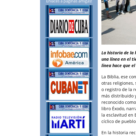
Enlaces a páginas amigas!
La historia de l
una línea en el t
línea hace que e
La Biblia, ese co
otras religiones,
o registro de la
más distribuido 
reconocido como 
libro Éxodo, narr
la esclavitud en 
cíclico de puebl
En la historia re