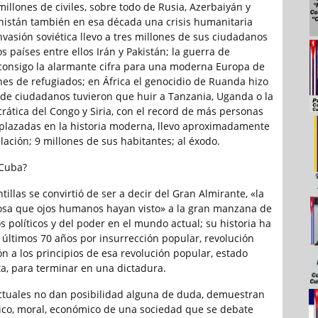
illones de civiles, sobre todo de Rusia, Azerbaiyán y
nistán también en esa década una crisis humanitaria
nvasión soviética llevo a tres millones de sus ciudadanos
os países entre ellos Irán y Pakistán; la guerra de
 consigo la alarmante cifra para una moderna Europa de
nes de refugiados; en África el genocidio de Ruanda hizo
 de ciudadanos tuvieron que huir a Tanzania, Uganda o la
ática del Congo y Siria, con el record de más personas
plazadas en la historia moderna, llevo aproximadamente
lación; 9 millones de sus habitantes; al éxodo.
Cuba?
ntillas se convirtió de ser a decir del Gran Almirante, «la
osa que ojos humanos hayan visto» a la gran manzana de
os políticos y del poder en el mundo actual; su historia ha
s últimos 70 años por insurrección popular, revolución
ión a los principios de esa revolución popular, estado
ta, para terminar en una dictadura.
ctuales no dan posibilidad alguna de duda, demuestran
ítico, moral, económico de una sociedad que se debate