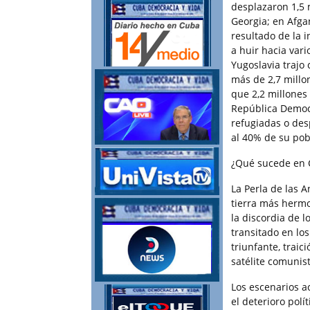
desplazaron 1,5 m
Georgia; en Afga
resultado de la i
a huir hacia vari
Yugoslavia trajo
más de 2,7 millo
que 2,2 millones
República Democr
refugiadas o des
al 40% de su pob
¿Qué sucede en 
La Perla de las A
tierra más herm
la discordia de l
transitado en lo
triunfante, traic
satélite comunis
Los escenarios a
el deterioro pol