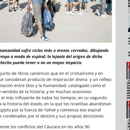
a humanidad sufre ciclos más o menos cerrados, dibujando
iempo a modo de espiral; la lejanía del origen de dicha
l hecho pueda tener o no un mayor impacto.
njunto de libros canónicos que en el cristianismo y en
 se consideran producto de inspiración divina y un reflejo
 relación entre Dios y la humanidad; catalogado como el
y vendido de la historia, y en muchas ocasiones
el más influyente de todos los tiempos, en su segundo
a la historia del éxodo, en la que los israelitas abandonan
Egipto por la fuerza de Yahvé y comienza ese espiral
os condenados por el destino y sus propias decisiones.
ciente los conflictos del Cáucaso en los años 90