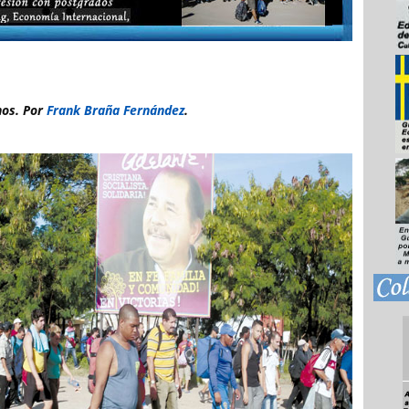
nos. Por
Frank Braña Fernández
.