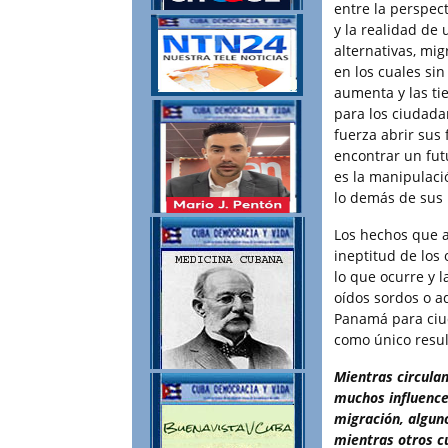
entre la perspe
y la realidad de
alternativas, mig
en los cuales sin
aumenta y las ti
para los ciudada
fuerza abrir sus
encontrar un fut
es la manipulaci
lo demás de sus
Los hechos que a
ineptitud de los
lo que ocurre y 
oídos sordos o ad
Panamá para ciud
como único resul
Mientras circulan
muchos influence
migración, algun
mientras otros cu