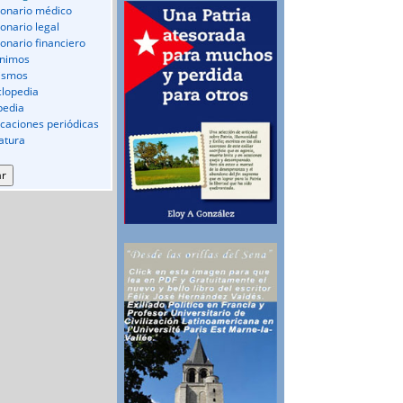
ionario médico
ionario legal
ionario financiero
nimos
ismos
clopedia
pedia
icaciones periódicas
ratura