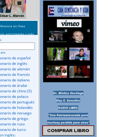
ferencia en línea
rio, enciclopedia y más
a:
 en:
ionario de español
ionario de inglés
ionario de alemán
ionario de francés
onario de italiano
ionario de árabe
ionario de chino (S)
Dr. Médico Oncólogo
ionario de polaco
Eloy A. González
ionario de portugués
ionario de holandés
NUEVO LIBRO:
ionario de noruego
“Una Patriaatesorada para
ionario de griego
muchosy perdida para otros”
ionario de ruso
ionario de turco
en inglés: