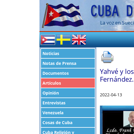
La voz en Sueci
Noticias
Notas de Prensa
Yahvé y lo
Documentos
Fernández.
Artículos
Opinión
2022-04-13
Entrevistas
Venezuela
Cosas de Cuba
Cuba Religión y