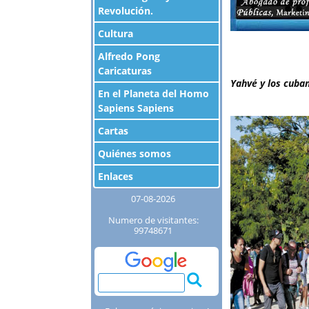
Revolución.
Cultura
Alfredo Pong
Caricaturas
Yahvé y los cuba
En el Planeta del Homo
Sapiens Sapiens
Cartas
Quiénes somos
Enlaces
07-08-2026
Numero de visitantes:
99748671