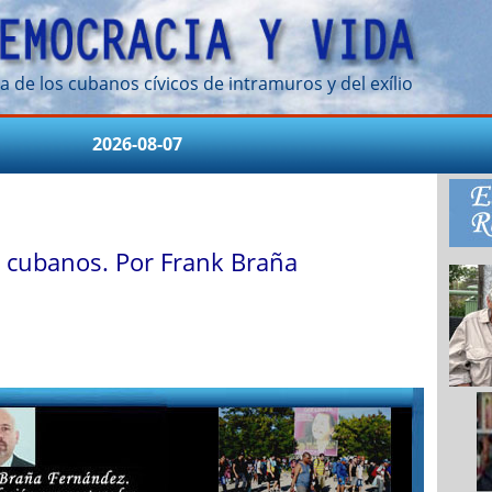
a de los cubanos cívicos de intramuros y del exílio
2026-08-07
s cubanos. Por Frank Braña