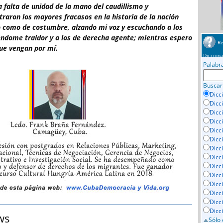
a falta de unidad de la mano del caudillismo y
traron los mayores fracasos en la historia de la nación
o como de costumbre, alzando mi voz y escuchando a los
iéndome traidor y a los de derecha agente; mientras espero
Re
ue vengan por mí.
Dicciona
Palabr
Buscar
Dicc
Dicc
Dicc
Dicc
Dicci
Dicc
Dicc
Dicc
Dicc
Dicc
Dicc
Dicc
Dicc
Dicc
ws
Sólo 