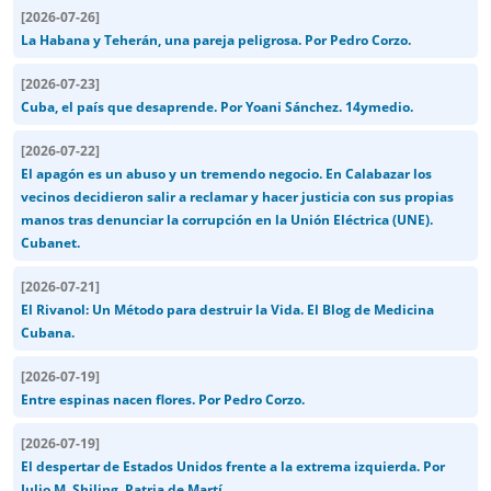
[
2026-07-26
]
La Habana y Teherán, una pareja peligrosa. Por Pedro Corzo.
[
2026-07-23
]
Cuba, el país que desaprende. Por Yoani Sánchez. 14ymedio.
[
2026-07-22
]
El apagón es un abuso y un tremendo negocio. En Calabazar los
vecinos decidieron salir a reclamar y hacer justicia con sus propias
manos tras denunciar la corrupción en la Unión Eléctrica (UNE).
Cubanet.
[
2026-07-21
]
El Rivanol: Un Método para destruir la Vida. El Blog de Medicina
Cubana.
[
2026-07-19
]
Entre espinas nacen flores. Por Pedro Corzo.
[
2026-07-19
]
El despertar de Estados Unidos frente a la extrema izquierda. Por
Julio M. Shiling. Patria de Martí.