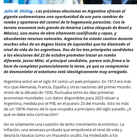
Julio M. Shiling
.-
Las próximas elecciones en Argentina ofrecen al
gigante sudamericano una oportunidad de oro para cambiar de
rumbo y apartarse del control de la hegemonía peronista. Con la
tercera economía más grande de América Latina (después de Brasil y
México), una mano de obra altamente cualificada y capaz, y
abundantes recursos naturales, Argentina ha estado cautiva durante
muchos años de un dogma tóxico de izquierdas que ha diezmado el
nivel de vida de los argentinos. Dos de los tres principales candidatos
a las elecciones del 22 de octubre prometen trazar un rumbo
diferente. Javier Milei, el principal candidato, parece más firme a la
hora de completar potencialmente la tarea, ya que su compromiso
de desmantelar el estatismo está ideológicamente muy arraigado.
Argentina entró en el siglo XX como un país próspero. En 1913 era más
rico que Alemania, Francia, España y otras naciones del primer mundo.
Antes de la década de 1930, fluctuaba entre las diez primeras
economías mundiales. Los datos disponibles para 2023 sitúan a
Argentina, medida por el PIB, en el puesto 23 del mundo. Esto es más
de un 100 % menos de lo que ocupaba a principios del siglo pasado. ¿A
qué se debe esta contracción?
No es solamente una cuestión de lento crecimiento económico. La
inflación, una amenaza probada que empobrece el nivel de vida y
desvía la riqueza como un impuesto oculto, ha molestado a los