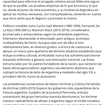
capacidad para reformar el arraigado sistema actual, Milei está seguro
de que es posible. Las pruebas empíricas de lo que funciona y lo que
no, desde el punto de vista económico, y su insistencia dogmática en
aplicar las recetas necesarias, son tranquilizadoras, teniendo en cuenta
que otros antes que él, llegaron a prometer lo mismo.
Políticos notables como Carlos Saúl Menem (1989-1999), Fernando De
La Rúa (1999-2001) y Mauricio Macri (2015-2019), considerados
promercado y antisocialistas según los estándares argentinos,
intentaron desmantelar el denostado, pero antiguo, prototipo
multipartidista de Perón. Aunque cada uno de ellos lo hizo
relativamente bien, en diversos grados, a la hora de cuestionar y
apoyar un marco para apartarse del dominio estatista establecido (que
incluye la esfera cultural), el resultado nunca fue suficiente para borrar
el pasado enfermizo y generar una renovación nacional. Las líneas
estructuradas por los padres fundadores de la nación, que sentaron las
bases del excepcionalismo argentino, ese elemento distintivo que
subrayó la historia de éxito de Argentina a mediados del siglo XIX y
principios del XX, nunca se alcanzaron.
Las presidencias consecutivas de Néstor Kirchner y Cristina Fernández
de Kirchner (2003-2015) forjaron los gobiernos más izquierdistas de la
historia argentina. Surgidos de la Juventud Peronista, el brazo
universitario del grupo terrorista marxista Montoneros, los Kirchner
trataron radicalmente de alinear a Argentina según el molde socialista