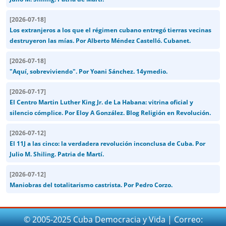
[
2026-07-18
]
Los extranjeros a los que el régimen cubano entregó tierras vecinas
destruyeron las mías. Por Alberto Méndez Castelló. Cubanet.
[
2026-07-18
]
"Aquí, sobreviviendo". Por Yoani Sánchez. 14ymedio.
[
2026-07-17
]
El Centro Martin Luther King Jr. de La Habana: vitrina oficial y
silencio cómplice. Por Eloy A González. Blog Religión en Revolución.
[
2026-07-12
]
El 11J a las cinco: la verdadera revolución inconclusa de Cuba. Por
Julio M. Shiling. Patria de Martí.
[
2026-07-12
]
Maniobras del totalitarismo castrista. Por Pedro Corzo.
© 2005-2025 Cuba Democracia y Vida | Correo: