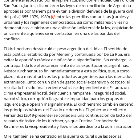
continental esbozado por el régimen cubano con el modelo del Foro de
Sao Paulo. Juntos, disimularon las leyes de reconciliación de Argentina
aprobadas por Menem para evitar la división derivada de la guerra civil
del país (1955-1979, 1989)
[i]
entre las guerrillas comunistas (rurales y
urbanas) y los regímenes democráticos, así como militares/civiles no
democráticos, e iniciaron una aplicación unilateral de la ley, enjuiciando
únicamente a quienes se encontraban en una de las bandas del
conflicto.
El kirchnerismo desvinculó el peso argentino del dólar. El sentido de
esta política, establecida por Menem y continuada por De La Rúa, era
evitar la aparición crónica de inflación e hiperinflación. Sin embargo, la
contrapartida fue el encarecimiento de las exportaciones argentinas.
Néstor Kirchner puso fin inmediatamente a esta política, que, a corto
plazo, hizo más atractivos los productos argentinos para los mercados
extranjeros. Junto con un plan de gasto social expansivo y costoso, el
resultado ha sido una creciente subclase dependiente del Estado, un
clima empresarial hostil, delincuencia rampante, inseguridad social,
narcotráfico, corrupción flagrante e impunidad para los grupos de
izquierda que operan marginalmente. El kirchnerismo también cercenó
los principios básicos del Estado de derecho. El gobierno de Alberto
Fernández (2019-presente) se considera una continuación de facto del
reinado dinástico de los Kirchner, ya que Cristina Fernández de
Kirchner es la vicepresidenta y llevó el izquierdismo a la administración.
Milei también se ha centrado en la guerra cultural que las teorías