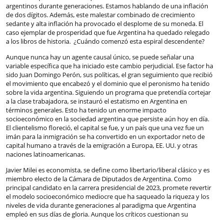
argentinos durante generaciones. Estamos hablando de una inflación
de dos dígitos. Además, este malestar combinado de crecimiento
sedante y alta inflación ha provocado el desplome de su moneda. El
caso ejemplar de prosperidad que fue Argentina ha quedado relegado
a los libros de historia. ¿Cuándo comenzó esta espiral descendente?
Aunque nunca hay un agente causal único, se puede señalar una
variable específica que ha iniciado este cambio perjudicial. Ese factor ha
sido Juan Domingo Perón, sus políticas, el gran seguimiento que recibió
el movimiento que encabezó y el dominio que el peronismo ha tenido
sobre la vida argentina. Siguiendo un programa que pretendía cortejar
a la clase trabajadora, se instauró el estatismo en Argentina en
términos generales. Esto ha tenido un enorme impacto
socioeconómico en la sociedad argentina que persiste aún hoy en día.
El clientelismo floreció, el capital se fue, y un país que una vez fue un
imán para la inmigración se ha convertido en un exportador neto de
capital humano a través de la emigración a Europa, EE. UU. y otras
naciones latinoamericanas.
Javier Milei es economista, se define como libertario/liberal clásico y es
miembro electo de la Cámara de Diputados de Argentina. Como
principal candidato en la carrera presidencial de 2023, promete revertir
el modelo socioeconómico mediocre que ha saqueado la riqueza y los
niveles de vida durante generaciones al paradigma que Argentina
empleó en sus días de gloria. Aunque los críticos cuestionan su