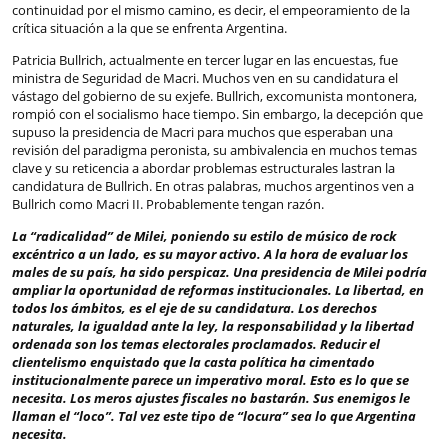
continuidad por el mismo camino, es decir, el empeoramiento de la
crítica situación a la que se enfrenta Argentina.
Patricia Bullrich, actualmente en tercer lugar en las encuestas, fue
ministra de Seguridad de Macri. Muchos ven en su candidatura el
vástago del gobierno de su exjefe. Bullrich, excomunista montonera,
rompió con el socialismo hace tiempo. Sin embargo, la decepción que
supuso la presidencia de Macri para muchos que esperaban una
revisión del paradigma peronista, su ambivalencia en muchos temas
clave y su reticencia a abordar problemas estructurales lastran la
candidatura de Bullrich. En otras palabras, muchos argentinos ven a
Bullrich como Macri II. Probablemente tengan razón.
La “radicalidad” de Milei, poniendo su estilo de músico de rock
excéntrico a un lado, es su mayor activo. A la hora de evaluar los
males de su país, ha sido perspicaz. Una presidencia de Milei podría
ampliar la oportunidad de reformas institucionales. La libertad, en
todos los ámbitos, es el eje de su candidatura. Los derechos
naturales, la igualdad ante la ley, la responsabilidad y la libertad
ordenada son los temas electorales proclamados. Reducir el
clientelismo enquistado que la casta política ha cimentado
institucionalmente parece un imperativo moral. Esto es lo que se
necesita. Los meros ajustes fiscales no bastarán. Sus enemigos le
llaman el “loco”. Tal vez este tipo de “locura” sea lo que Argentina
necesita.