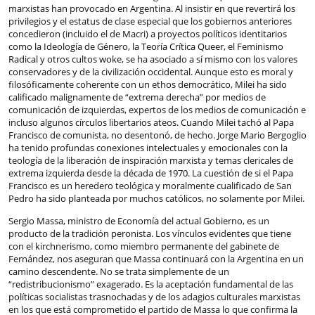
marxistas han provocado en Argentina. Al insistir en que revertirá los
privilegios y el estatus de clase especial que los gobiernos anteriores
concedieron (incluido el de Macri) a proyectos políticos identitarios
como la Ideología de Género, la Teoría Crítica Queer, el Feminismo
Radical y otros cultos woke, se ha asociado a sí mismo con los valores
conservadores y de la civilización occidental. Aunque esto es moral y
filosóficamente coherente con un ethos democrático, Milei ha sido
calificado malignamente de “extrema derecha” por medios de
comunicación de izquierdas, expertos de los medios de comunicación e
incluso algunos círculos libertarios ateos. Cuando Milei tachó al Papa
Francisco de comunista, no desentonó, de hecho. Jorge Mario Bergoglio
ha tenido profundas conexiones intelectuales y emocionales con la
teología de la liberación de inspiración marxista y temas clericales de
extrema izquierda desde la década de 1970. La cuestión de si el Papa
Francisco es un heredero teológica y moralmente cualificado de San
Pedro ha sido planteada por muchos católicos, no solamente por Milei.
Sergio Massa, ministro de Economía del actual Gobierno, es un
producto de la tradición peronista. Los vínculos evidentes que tiene
con el kirchnerismo, como miembro permanente del gabinete de
Fernández, nos aseguran que Massa continuará con la Argentina en un
camino descendente. No se trata simplemente de un
“redistribucionismo” exagerado. Es la aceptación fundamental de las
políticas socialistas trasnochadas y de los adagios culturales marxistas
en los que está comprometido el partido de Massa lo que confirma la