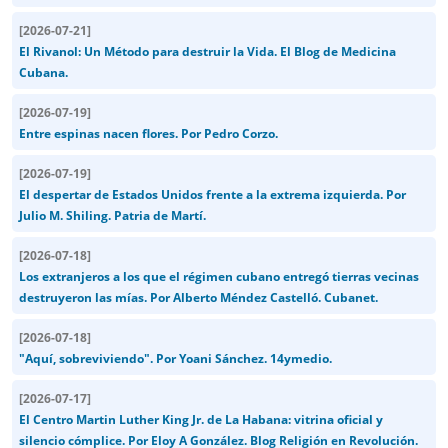
[
2026-07-21
]
El Rivanol: Un Método para destruir la Vida. El Blog de Medicina
Cubana.
[
2026-07-19
]
Entre espinas nacen flores. Por Pedro Corzo.
[
2026-07-19
]
El despertar de Estados Unidos frente a la extrema izquierda. Por
Julio M. Shiling. Patria de Martí.
[
2026-07-18
]
Los extranjeros a los que el régimen cubano entregó tierras vecinas
destruyeron las mías. Por Alberto Méndez Castelló. Cubanet.
[
2026-07-18
]
"Aquí, sobreviviendo". Por Yoani Sánchez. 14ymedio.
[
2026-07-17
]
El Centro Martin Luther King Jr. de La Habana: vitrina oficial y
silencio cómplice. Por Eloy A González. Blog Religión en Revolución.