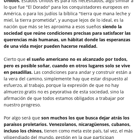
Unidos.
Estados Unidos es para los necesitados, algo similar a
lo que fue "El Dorado" para los conquistadores europeos en
América, o para los judíos la bíblica "tierra que mana leche y
miel, la tierra prometida", y aunque lejos de lo ideal, es la
nación que más se les aproxima a esos sueños
siendo la
sociedad que reúne condiciones precisas para satisfacer las
querencias más humanas, un hábitat donde las esperanzas
de una vida mejor pueden hacerse realidad.
Cierto que
el sueño americano no es alcanzado por todos,
pero es posible soñar, cuando en otros lugares solo se vive
en pesadillas.
Las condiciones para andar y construir están a
la vera del camino, simplemente hay que estar dispuesto al
esfuerzo, al trabajo, porque la expresión de que no hay
almuerzo gratis no es peyorativa de esta sociedad, sino la
afirmación de que todos estamos obligados a trabajar por
nuestro progreso.
Por algo será que
son muchos los que busca dejar atrás los
paraísos proletarios. Venezolanos, nicaragüenses, cubanos,
incluso los chinos,
tienen como meta este país, tal vez, el más
vilipendiado del mundo, gestión en la que participan