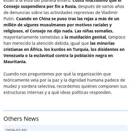
están a la vista del planeta entero.
Costó muchísimo que el
Consejo suspendiera por fin a Rusia,
después de varios años
de denuncias sobre las actividades represivas de Vladimir
Putin.
Cuando en China se puso tras las rejas a más de un
millón de uigures musulmanes por motivos raciales y
religiosos, el Consejo no dijo nada. Las niñas somalíes,
mayoritariamente sometidas a
la mutilación genital,
tampoco
han merecido la atención debida, igual que
las minorías
cristianas en África, los kurdos en Turquía, los disidentes en
Venezuela o la esclavitud contra la población negra en
Mauritania.
Cuando nos preguntemos por qué la organización que
teóricamente vela por la paz y la dignidad humana padece de
mudez y sordera selectiva, recordemos quiénes componen sus
estructuras internas y a qué ideas políticas responden.
Others News
[
2026-07-26
]