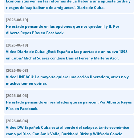
Economistas ven en las reformas de La Habana una apuesta tardía y
riesgos de 'capitalismo de amiguetes'. Diario de Cuba.
[
2026-06-19
]
He estado pensando en las opciones que nos quedan I y II. Por
Alberto Reyes Pías en Facebook.
[
2026-06-18
]
Video Diario de Cuba: ¿Está España a las puertas de un nuevo 1898
en Cuba? Michel Suarez con José Daniel Ferrer y Marlene Azor.
[
2026-06-08
]
Video UNPACU: La mayoría quiere una acción liberadora, otros no y
muchos temen opinar.
[
2026-06-06
]
He estado pensando en realidades que se parecen. Por Alberto Reyes
Pías en Facebook.
[
2026-06-04
]
Video DW Español: Cuba está al borde del colapso, tanto económico
como político. Con Amir Valle, Burkhard Birke y Wilfredo Cancio.