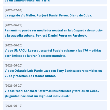
de un cambio radical en la Isla?
[
2026-07-04
]
La soga de Vic Mellor. Por José Daniel Ferrer. Diario de Cuba.
[
2026-06-23
]
Panamá no puede ser mediador neutral en la búsqueda de solución
a la tragedia cubana. Por José Daniel Ferrer en Facebook.
[
2026-06-20
]
Video UNPACU: La respuesta del Pueblo cubano a las 176 medidas
económicas de la tiranía castrocomunista.
[
2026-06-20
]
Video: Orlando Luis Pardo Lazo con Tony Benítez sobre cambios en
Cuba y reacción de Estados Unidos.
[
2026-06-20
]
Videos Yoani Sánchez: Reformas insuficientes y tardías en Cuba./
¿Dignidad nacional sin dignidad individual?
[
2026-06-19
]