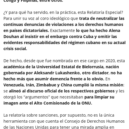
Congo y Filipinas, entre otros.
¿Y para qué ha servido, en la práctica, esta Relatoría Especial?
Para unir su voz al coro ideológico que
trata de neutralizar las
continuas denuncias de violaciones a los derechos humanos
en países dictatoriales.
Exactamente
lo que ha hecho Alena
Douhan al insistir en el embargo contra Cuba y omitir las
evidentes responsabilidades del régimen cubano en su actual
crisis social.
De hecho, desde que fue nombrada en ese cargo en 2020, esta
académica de la Universidad Estatal de Bielorrusia, nación
gobernada por Aleksandr Lukashenko, otro dictador
,
no ha
hecho más que asumir demencia frente a lo obvio.
En
Venezuela, Irán, Zimbabue y China cumplió la misma misión
:
se
alineó al discurso oficial de los respectivos gobiernos
y les
otorgó los “argumentos” que necesitaban
para limpiar su
imagen ante el Alto Comisionado de la ONU.
La relatoría sobre sanciones, por supuesto, no es la única
herramienta con que cuenta el Consejo de Derechos Humanos
de las Naciones Unidas para tener una mirada amplia en