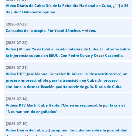
Video Diario de Cuba: Día de la Rebeldía Nacional en Cuba, ¿11J o 26
de julio? Habaneros opinan.
[
2026-07-23
]
Cansados de la utopía. Por Yoani Sánchez. + video.
[
2026-07-23
]
Video J M Cao: Ya es total el exodo hotelera de Cuba; El informe sobre
la injerencia cubana en EEUU. Con Pedro Corzo y Oscar Casanella.
[
2026-07-21
]
Video DDC: José Manuel González Rubines: La 'descastrificación', un
proceso imprescindible para la transición en Cuba.Un proceso
similar a la desnazificación podría servir de guía. Diario de Cuba.
[
2026-07-14
]
Videos RTV Martí: Cuba Habla: ?Quien es responsable por la crisis?
"Nos han tenido engañados”.
[
2026-07-10
]
Video Diario de Cuba: ¿Qué opinan los cubanos sobre la posibilidad