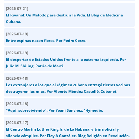
[
2026-07-21
]
El Rivanol: Un Método para destruir la Vida. El Blog de Medicina
Cubana.
[
2026-07-19
]
Entre espinas nacen flores. Por Pedro Corzo.
[
2026-07-19
]
El despertar de Estados Unidos frente a la extrema izquierda. Por
Julio M. Shiling. Patria de Martí.
[
2026-07-18
]
Los extranjeros a los que el régimen cubano entregó tierras vecinas
destruyeron las mías. Por Alberto Méndez Castelló. Cubanet.
[
2026-07-18
]
"Aquí, sobreviviendo". Por Yoani Sánchez. 14ymedio.
[
2026-07-17
]
El Centro Martin Luther King Jr. de La Habana: vitrina oficial y
silencio cómplice. Por Eloy A González. Blog Religión en Revolución.