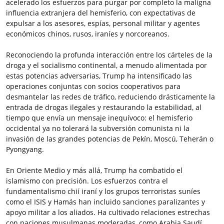
acelerado los esfuerzos para purgar por completo la maligna
influencia extranjera del hemisferio, con expectativas de
expulsar a los asesores, espías, personal militar y agentes
económicos chinos, rusos, iraníes y norcoreanos.
Reconociendo la profunda interacción entre los cárteles de la
droga y el socialismo continental, a menudo alimentada por
estas potencias adversarias, Trump ha intensificado las
operaciones conjuntas con socios cooperativos para
desmantelar las redes de tráfico, reduciendo drásticamente la
entrada de drogas ilegales y restaurando la estabilidad, al
tiempo que envía un mensaje inequívoco: el hemisferio
occidental ya no tolerará la subversión comunista ni la
invasión de las grandes potencias de Pekín, Moscú, Teherán o
Pyongyang.
En Oriente Medio y más allá, Trump ha combatido el
islamismo con precisión. Los esfuerzos contra el
fundamentalismo chií iraní y los grupos terroristas suníes
como el ISIS y Hamás han incluido sanciones paralizantes y
apoyo militar a los aliados. Ha cultivado relaciones estrechas
con naciones musulmanas moderadas, como Arabia Saudí,