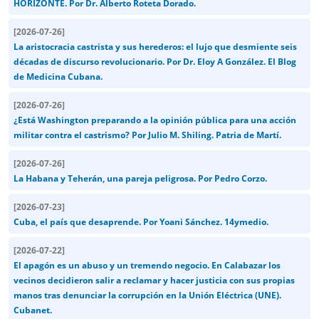
HORIZONTE. Por Dr. Alberto Roteta Dorado.
[
2026-07-26
]
La aristocracia castrista y sus herederos: el lujo que desmiente seis
décadas de discurso revolucionario. Por Dr. Eloy A González. El Blog
de Medicina Cubana.
[
2026-07-26
]
¿Está Washington preparando a la opinión pública para una acción
militar contra el castrismo? Por Julio M. Shiling. Patria de Martí.
[
2026-07-26
]
La Habana y Teherán, una pareja peligrosa. Por Pedro Corzo.
[
2026-07-23
]
Cuba, el país que desaprende. Por Yoani Sánchez. 14ymedio.
[
2026-07-22
]
El apagón es un abuso y un tremendo negocio. En Calabazar los
vecinos decidieron salir a reclamar y hacer justicia con sus propias
manos tras denunciar la corrupción en la Unión Eléctrica (UNE).
Cubanet.