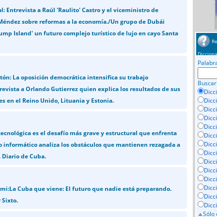
: Entrevista a Raúl 'Raulito' Castro y el viceministro de
 Méndez sobre reformas a la economía./Un grupo de Dubái
ump Island' un futuro complejo turístico de lujo en cayo Santa
Re
Dicciona
Palabr
tón: La oposición democrática intensifica su trabajo
Buscar
revista a Orlando Gutierrez quien explica los resultados de sus
Dicc
s en el Reino Unido, Lituania y Estonia.
Dicc
Dicc
Dicc
Dicci
tecnológica es el desafío más grave y estructural que enfrenta
Dicc
Dicc
 informático analiza los obstáculos que mantienen rezagada a
Dicc
 Diario de Cuba.
Dicc
Dicc
Dicc
Dicc
mi:La Cuba que viene: El futuro que nadie está preparando.
Dicc
 Sixto.
Dicc
Sólo 