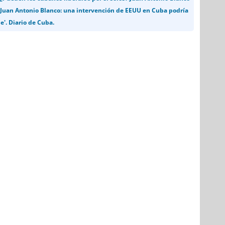
. /Juan Antonio Blanco: una intervención de EEUU en Cuba podría
e'. Diario de Cuba.