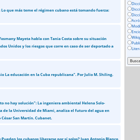
Dicc
Dicc
: Lo que más teme el régimen cubano está tomando fuerza:
Dicc
Acró
Mod
Enci
Wiki
Yosmany Mayeta habla con Tania Costa sobre su situación
Publ
ados Unidos y los riesgos que corre en caso de ser deportado a
Lite
o La educación en la Cuba republicana". Por Julio M. Shiling.
to no hay solución": La ingeniera ambiental Helena Solo-
a de la Universidad de Miami, analiza el futuro del agua en
 César San Martín. Cubanet.
¿Pueden los cubanos liberarse por sí solos? Juan Antonio Blanco