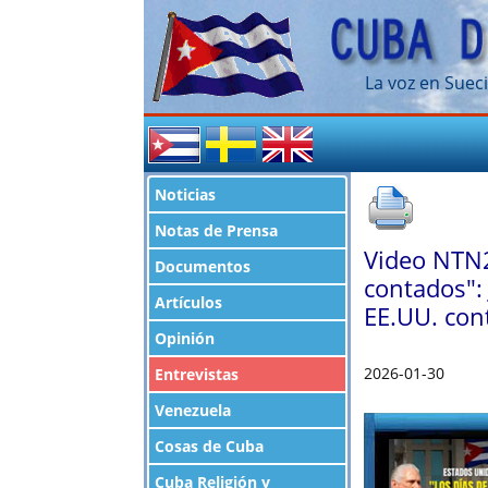
La voz en Sueci
Noticias
Notas de Prensa
Video NTN24
Documentos
contados":
Artículos
EE.UU. con
Opinión
2026-01-30
Entrevistas
Venezuela
Cosas de Cuba
Cuba Religión y