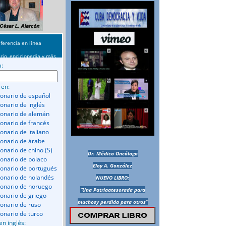
ferencia en línea
rio, enciclopedia y más
a:
 en:
ionario de español
ionario de inglés
ionario de alemán
ionario de francés
onario de italiano
ionario de árabe
ionario de chino (S)
Dr. Médico Oncólogo
ionario de polaco
Eloy A. González
ionario de portugués
ionario de holandés
NUEVO LIBRO:
ionario de noruego
“Una Patriaatesorada para
ionario de griego
muchosy perdida para otros”
ionario de ruso
ionario de turco
en inglés: