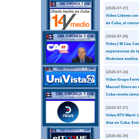
[
2026-07-31
]
Video Lideres con
de Cuba, el comun
[
2026-07-28
]
Video J M Cao: Ca
experiencias de la
Alcántara analiza l
[
2026-07-24
]
Video Grupo Formu
Manuel Otero en u
Cuba revela cómo e
[
2026-07-21
]
Video RTV Martí: 
días en Cuba. Entr
[
2026-06-29
]