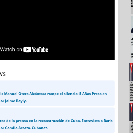
ws
is Manuel Otero Alcántara rompe el silencio: 5 Años Preso en
por Jaime Bayly.
etos de la prensa en la reconstrucción de Cuba. Entrevista a Boris
or Camila Acosta. Cubanet.