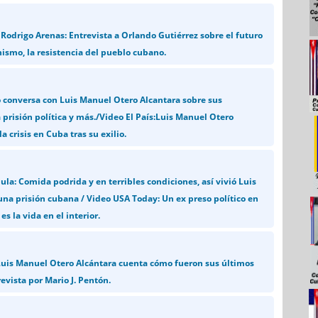
 Rodrigo Arenas: Entrevista a Orlando Gutiérrez sobre el futuro
ismo, la resistencia del pueblo cubano.
o conversa con Luis Manuel Otero Alcantara sobre sus
 prisión política y más./Video El País:Luis Manuel Otero
a crisis en Cuba tras su exilio.
la: Comida podrida y en terribles condiciones, así vivió Luis
na prisión cubana / Video USA Today: Un ex preso político en
s la vida en el interior.
Luis Manuel Otero Alcántara cuenta cómo fueron sus últimos
evista por Mario J. Pentón.