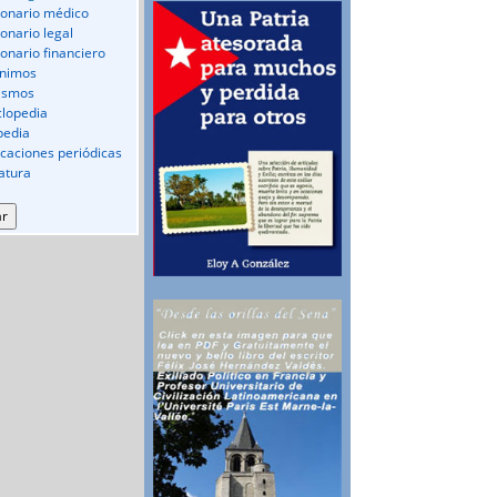
ionario médico
ionario legal
ionario financiero
nimos
ismos
clopedia
pedia
icaciones periódicas
ratura