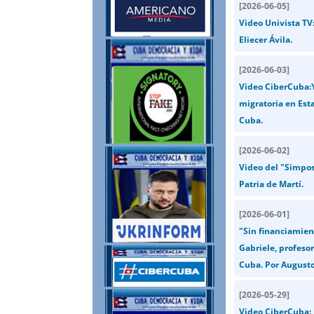
[
2026-06-05
]
Video Univista TV
Eliecer Ávila.
[
2026-06-03
]
Video CiberCuba:
migratoria en Est
Cuba.
[
2026-06-02
]
Video del "Simposi
Patria de Martí.
[
2026-06-01
]
"Sin financiamien
Gabriele, profesor
Cuba. Por Augusto
[
2026-05-29
]
Video CiberCuba: 