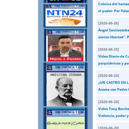
Crónica del hartaz
el poder. Por Yol
[
2026-06-26
]
Ángel Santiesteban
siento libertad".
[
2026-06-25
]
Video Diario de Cu
psiquiátricos y p
[
2026-06-24
]
¿UN CASTRO EN L
Acosta con Pedro 
[
2026-06-24
]
Video Tony Beníte
Violencia, poder 
[
2026-06-20
]