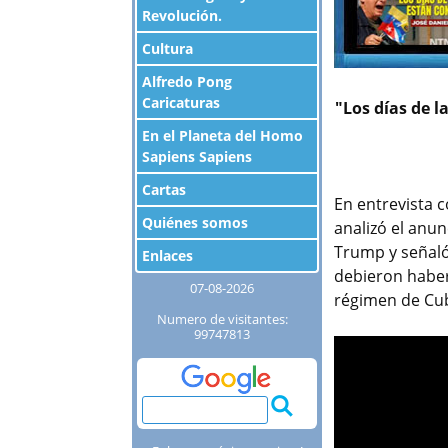
Revolución.
Cultura
Alfredo Pong
Caricaturas
"Los días de l
En el Planeta del Homo
Sapiens Sapiens
Cartas
En entrevista 
Quiénes somos
analizó el anu
Trump y señaló
Enlaces
debieron haber
07-08-2026
régimen de Cub
Numero de visitantes:
99747813