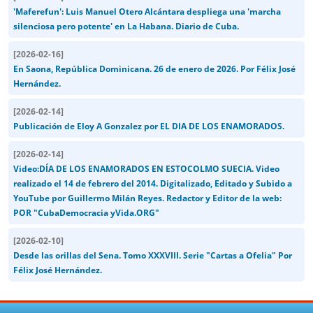
'Maferefun': Luis Manuel Otero Alcántara despliega una 'marcha
silenciosa pero potente' en La Habana. Diario de Cuba.
[
2026-02-16
]
En Saona, República Dominicana. 26 de enero de 2026. Por Félix José
Hernández.
[
2026-02-14
]
Publicación de Eloy A Gonzalez por EL DIA DE LOS ENAMORADOS.
[
2026-02-14
]
Video:DÍA DE LOS ENAMORADOS EN ESTOCOLMO SUECIA. Video
realizado el 14 de febrero del 2014. Digitalizado, Editado y Subido a
YouTube por Guillermo Milán Reyes. Redactor y Editor de la web:
POR "CubaDemocracia yVida.ORG"
[
2026-02-10
]
Desde las orillas del Sena. Tomo XXXVIII. Serie "Cartas a Ofelia" Por
Félix José Hernández.