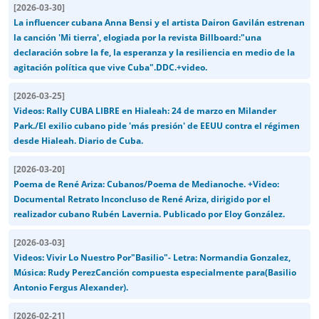
[
2026-03-30
]
La influencer cubana Anna Bensi y el artista Dairon Gavilán estrenan
la canción 'Mi tierra', elogiada por la revista Billboard:"una
declaración sobre la fe, la esperanza y la resiliencia en medio de la
agitación política que vive Cuba".DDC.+video.
[
2026-03-25
]
Videos: Rally CUBA LIBRE en Hialeah: 24 de marzo en Milander
Park./El exilio cubano pide 'más presión' de EEUU contra el régimen
desde Hialeah. Diario de Cuba.
[
2026-03-20
]
Poema de René Ariza: Cubanos/Poema de Medianoche. +Video:
Documental Retrato Inconcluso de René Ariza, dirigido por el
realizador cubano Rubén Lavernia. Publicado por Eloy González.
[
2026-03-03
]
Videos: Vivir Lo Nuestro Por"Basilio"- Letra: Normandia Gonzalez,
Música: Rudy PerezCanción compuesta especialmente para(Basilio
Antonio Fergus Alexander).
[
2026-02-21
]