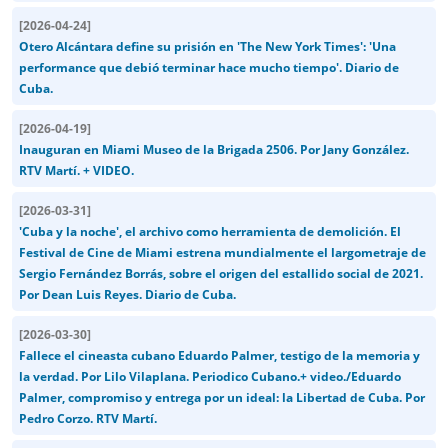
[
2026-04-24
]
Otero Alcántara define su prisión en 'The New York Times': 'Una
performance que debió terminar hace mucho tiempo'. Diario de
Cuba.
[
2026-04-19
]
Inauguran en Miami Museo de la Brigada 2506. Por Jany González.
RTV Martí. + VIDEO.
[
2026-03-31
]
'Cuba y la noche', el archivo como herramienta de demolición. El
Festival de Cine de Miami estrena mundialmente el largometraje de
Sergio Fernández Borrás, sobre el origen del estallido social de 2021.
Por Dean Luis Reyes. Diario de Cuba.
[
2026-03-30
]
Fallece el cineasta cubano Eduardo Palmer, testigo de la memoria y
la verdad. Por Lilo Vilaplana. Periodico Cubano.+ video./Eduardo
Palmer, compromiso y entrega por un ideal: la Libertad de Cuba. Por
Pedro Corzo. RTV Martí.