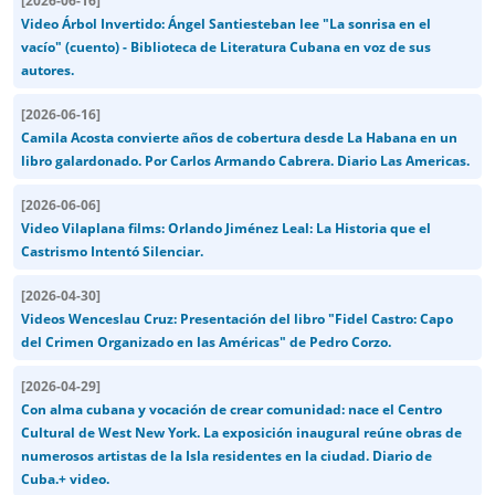
[
2026-06-16
]
Video Árbol Invertido: Ángel Santiesteban lee "La sonrisa en el
vacío" (cuento) - Biblioteca de Literatura Cubana en voz de sus
autores.
[
2026-06-16
]
Camila Acosta convierte años de cobertura desde La Habana en un
libro galardonado. Por Carlos Armando Cabrera. Diario Las Americas.
[
2026-06-06
]
Video Vilaplana films: Orlando Jiménez Leal: La Historia que el
Castrismo Intentó Silenciar.
[
2026-04-30
]
Videos Wenceslau Cruz: Presentación del libro "Fidel Castro: Capo
del Crimen Organizado en las Américas" de Pedro Corzo.
[
2026-04-29
]
Con alma cubana y vocación de crear comunidad: nace el Centro
Cultural de West New York. La exposición inaugural reúne obras de
numerosos artistas de la Isla residentes en la ciudad. Diario de
Cuba.+ video.