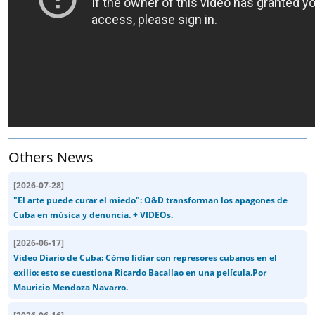
Others News
[
2026-07-28
]
"El arte puede curar el miedo": O&D transforman los apagones de
Cuba en música y denuncia. + VIDEOs.
[
2026-06-17
]
Video Diario de Cuba: Cómo lidiar con represores cubanos en el
exilio: esto se cuestiona Ricardo Bacallao en una película.Por
Mauricio Mendoza Navarro.