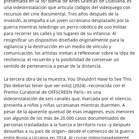
presentada en la 36ª Bienal de Artes Gráficas de Liubliana, es
una videoinstalación que articula códigos del videojuego con
recursos del cine documental. Tres años después de la
invasión, acompaña a un joven ucraniano desplazado por la
guerra mientras teledirige un perro robótico de uso militar
para recorrer las calles y los lugares de su infancia. Al
resignificar un dispositivo diseñado originalmente para la
vigilancia y la destrucción en un medio de vínculo y
comunicación, los artistas invitan a reflexionar sobre la idea de
resiliencia, el recuerdo y la posibilidad de conservar un
sentido de pertenencia a pesar de la distancia.
La tercera obra de la muestra, You Shouldn’t Have to See This
[No deberías tener que ver esto] (2024) –reconocida con el
Premio Curatorial de OFFSCREEN París– es una
videoinstalación de seis canales que, marcada por el silencio,
presenta a niños y niñas ucranianas mientras duermen. A
pesar de la aparente quietud de esas imágenes, esos menores
son algunos de los más de 20.000 casos documentados de
personas trasladadas a la fuerza a territorio ruso –y después
devueltas a su país de origen– desde el comienzo de la guerra
entre Rusia y Ucrania en 2014. Al cruzar intencionadamente