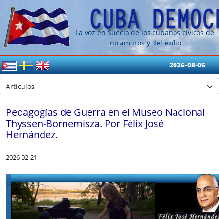
La voz en Suecia de los cubanos cívicos de
intramuros y del exílio
2026-08-06
Pedagogías de Guerra en el Museo Nacional
Thyssen-Bornemisza. Por Félix José
Hernández.
2026-02-21