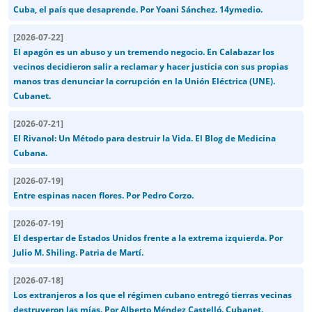
Cuba, el país que desaprende. Por Yoani Sánchez. 14ymedio.
[
2026-07-22
]
El apagón es un abuso y un tremendo negocio. En Calabazar los
vecinos decidieron salir a reclamar y hacer justicia con sus propias
manos tras denunciar la corrupción en la Unión Eléctrica (UNE).
Cubanet.
[
2026-07-21
]
El Rivanol: Un Método para destruir la Vida. El Blog de Medicina
Cubana.
[
2026-07-19
]
Entre espinas nacen flores. Por Pedro Corzo.
[
2026-07-19
]
El despertar de Estados Unidos frente a la extrema izquierda. Por
Julio M. Shiling. Patria de Martí.
[
2026-07-18
]
Los extranjeros a los que el régimen cubano entregó tierras vecinas
destruyeron las mías. Por Alberto Méndez Castelló. Cubanet.