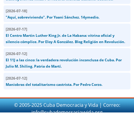
[
2026-07-18
]
"Aquí, sobreviviendo". Por Yoani Sánchez. 14ymedio.
[
2026-07-17
]
El Centro Martin Luther King Jr. de La Habana: vitrina oficial y
silencio cómplice. Por Eloy A González. Blog Religión en Revolución.
[
2026-07-12
]
El 11J a las cinco: la verdadera revolución inconclusa de Cuba. Por
Julio M. Shiling. Patria de Martí.
[
2026-07-12
]
Maniobras del totalitarismo castrista. Por Pedro Corzo.
© 2005-2025 Cuba Democracia y Vida | Correo:
info@cubademocraciayvida.org