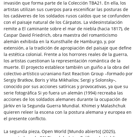
invasión que forma parte de la Colección TBA21. En ella, los
artistas utilizan sus cuerpos para escenificar las posturas de
los cadáveres de los soldados rusos caídos que se confunden
con el paisaje natural de los Cárpatos. La videoinstalación
remite a El caminante sobre el mar de niebla (hacia 1817), de
Caspar David Friedrich, obra maestra del romanticismo
alemán exhibida en la Kunsthalle de Hamburgo, y, por
extensión, a la tradición de apropiación del paisaje que define
la estética colonial. Frente a los horrores reales de la guerra,
los artistas cuestionan la representación romántica de la
muerte. El proyecto establece también un guiño a la obra del
colectivo artístico ucraniano Fast Reaction Group –formado por
Sergiy Bratkov, Boris y Vita Mikhailov, Sergi y Solonsky–,
conocido por sus acciones satíricas y provocativas, ya que su
serie fotográfica Si yo fuera un alemán (1994) recreaba las
acciones de los soldados alemanes durante la ocupación de
Járkiv en la Segunda Guerra Mundial. Khimei y Malashchuk
quieren releer la escena con la postura alemana y europea en
el presente conflicto.
La segunda pieza, Open World [Mundo abierto] (2025),