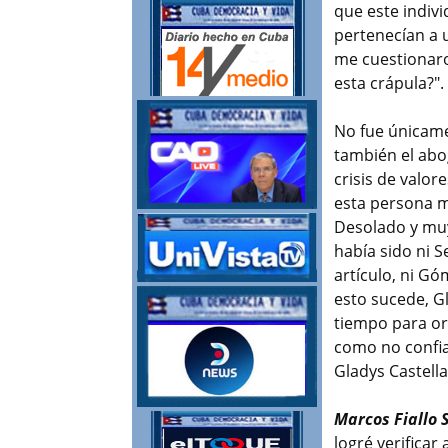
que este indivi
pertenecían a 
me cuestionar
esta crápula?".
No fue únicamen
también el ab
crisis de valo
esta persona m
Desolado y muy
había sido ni 
artículo, ni G
esto sucede, Gl
tiempo para org
como no confia
Gladys Castella
Marcos Fiallo S
logré verificar