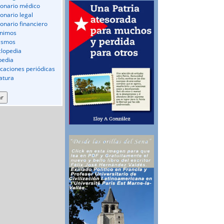
ionario médico
ionario legal
ionario financiero
nimos
ismos
clopedia
pedia
icaciones periódicas
ratura