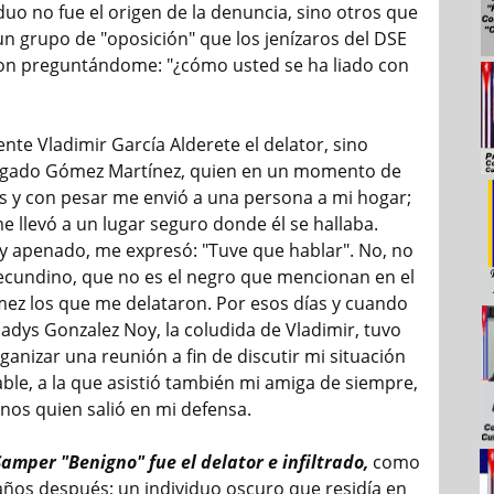
duo no fue el origen de la denuncia, sino otros que
un grupo de "oposición" que los jenízaros del DSE
on preguntándome: "¿cómo usted se ha liado con
te Vladimir García Alderete el delator, sino
ogado Gómez Martínez, quien en un momento de
res y con pesar me envió a una persona a mi hogar;
e llevó a un lugar seguro donde él se hallaba.
 apenado, me expresó: "Tuve que hablar". No, no
Secundino, que no es el negro que mencionan en el
ómez los que me delataron. Por esos días y cuando
adys Gonzalez Noy, la coludida de Vladimir, tuvo
anizar una reunión a fin de discutir mi situación
ble, a la que asistió también mi amiga de siempre,
nos quien salió en mi defensa.
amper "Benigno" fue el delator e infiltrado,
como
 años después; un individuo oscuro que residía en