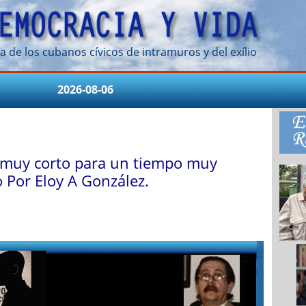
a de los cubanos cívicos de intramuros y del exílio
2026-08-06
muy corto para un tiempo muy
 Por Eloy A González.