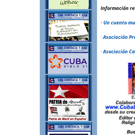
Información re
· Un cuento mu
·
Asociación Pro
·
Asociación C