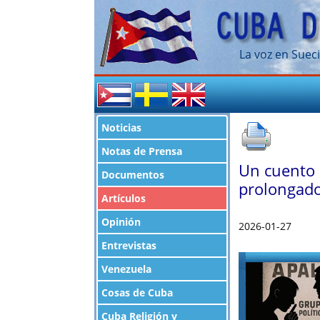
La voz en Sueci
Noticias
Notas de Prensa
Un cuento 
Documentos
prolongado
Artículos
Opinión
2026-01-27
Entrevistas
Venezuela
Cosas de Cuba
Cuba Religión y