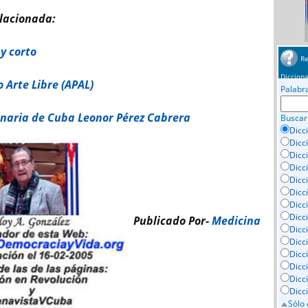
lacionada:
y corto
Re
Dicciona
 Arte Libre (APAL)
Palabr
anaria de Cuba Leonor Pérez Cabrera
Buscar
Dicc
Dicc
Dicc
Dicc
Dicci
Dicc
Dicc
Dicc
Publicado Por-
Medicina
Dicc
Dicc
Dicc
Dicc
Dicc
Dicc
Sólo 