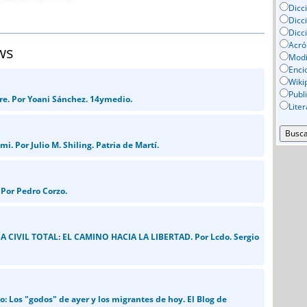
Dicc
Dicc
Dicc
Acró
ws
Mod
Enci
Wiki
Publ
bre. Por Yoani Sánchez. 14ymedio.
Lite
mi. Por Julio M. Shiling. Patria de Martí.
Por Pedro Corzo.
 CIVIL TOTAL: EL CAMINO HACIA LA LIBERTAD. Por Lcdo. Sergio
o: Los "godos" de ayer y los migrantes de hoy. El Blog de