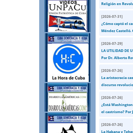
Religión en Revol
[
2026-07-31
]
¿Cómo captó el ca
Méndez Castelló.
[
2026-07-29
]
LA UTILIDAD DE 
Por Dr. Alberto Ro
[
2026-07-26
]
La aristocracia ca
discurso revolucio
[
2026-07-26
]
¿Está Washington 
el castrismo? Por J
[
2026-07-26
]
La Habana y Teher