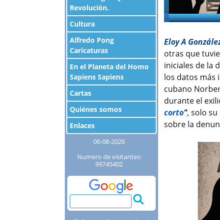
Revolución.
Cultura
Alfredo Pong
Eloy A Gonzále
Caricaturas
otras que tuvie
iniciales de la
En el Planeta del Homo
los datos más 
Sapiens Sapiens
cubano Norbert
Cartas
durante el exili
Quiénes somos
corto
"
, solo s
sobre la denunc
Enlaces
06-08-2026
Numero de visitantes:
99745402