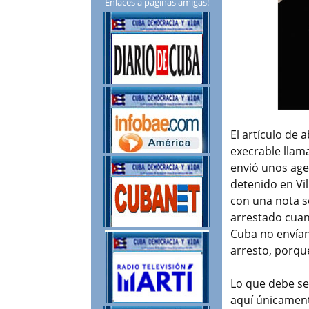
Enlaces a páginas amigas!
El artículo de
execrable llam
envió unos age
detenido en Vil
con una nota s
arrestado cuan
Cuba no envían
arresto, porque
Lo que debe se
aquí únicament