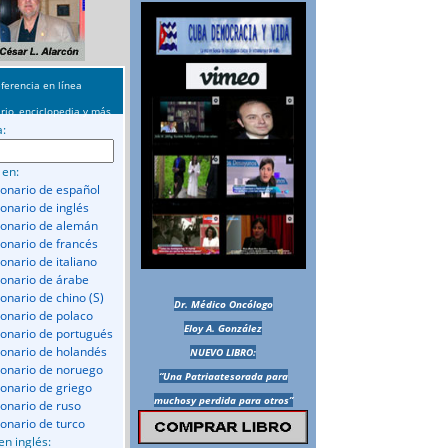
ferencia en línea
rio, enciclopedia y más
a:
 en:
ionario de español
ionario de inglés
ionario de alemán
ionario de francés
onario de italiano
ionario de árabe
ionario de chino (S)
Dr. Médico Oncólogo
ionario de polaco
Eloy A. González
ionario de portugués
ionario de holandés
NUEVO LIBRO:
ionario de noruego
“Una Patriaatesorada para
ionario de griego
muchosy perdida para otros”
ionario de ruso
ionario de turco
en inglés: