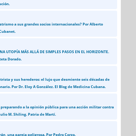
ución.
strismo a sus grandes socios internacionales? Por Alberto
 Cubanet.
UNA UTOPÍA MÁS ALLÁ DE SIMPLES PASOS EN EL HORIZONTE.
teta Dorado.
strista y sus herederos: el lujo que desmiente seis décadas de
nario. Por Dr. Eloy A González. El Blog de Medicina Cubana.
preparando a la opinión pública para una acción militar contra
ulio M. Shiling. Patria de Martí.
án, una pareja peligrosa. Por Pedro Corzo.