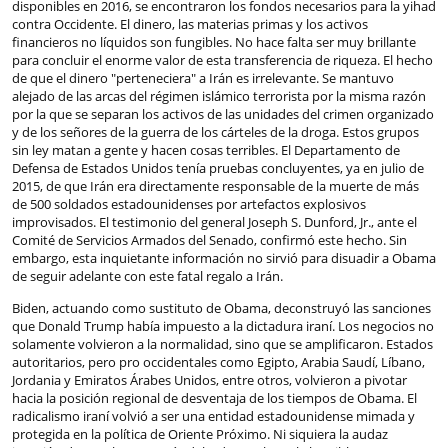
disponibles en 2016, se encontraron los fondos necesarios para la yihad
contra Occidente. El dinero, las materias primas y los activos
financieros no líquidos son fungibles. No hace falta ser muy brillante
para concluir el enorme valor de esta transferencia de riqueza. El hecho
de que el dinero "perteneciera" a Irán es irrelevante. Se mantuvo
alejado de las arcas del régimen islámico terrorista por la misma razón
por la que se separan los activos de las unidades del crimen organizado
y de los señores de la guerra de los cárteles de la droga. Estos grupos
sin ley matan a gente y hacen cosas terribles. El Departamento de
Defensa de Estados Unidos tenía pruebas concluyentes, ya en julio de
2015, de que Irán era directamente responsable de la muerte de más
de 500 soldados estadounidenses por artefactos explosivos
improvisados. El testimonio del general Joseph S. Dunford, Jr., ante el
Comité de Servicios Armados del Senado, confirmó este hecho. Sin
embargo, esta inquietante información no sirvió para disuadir a Obama
de seguir adelante con este fatal regalo a Irán.
Biden, actuando como sustituto de Obama, deconstruyó las sanciones
que Donald Trump había impuesto a la dictadura iraní. Los negocios no
solamente volvieron a la normalidad, sino que se amplificaron. Estados
autoritarios, pero pro occidentales como Egipto, Arabia Saudí, Líbano,
Jordania y Emiratos Árabes Unidos, entre otros, volvieron a pivotar
hacia la posición regional de desventaja de los tiempos de Obama. El
radicalismo iraní volvió a ser una entidad estadounidense mimada y
protegida en la política de Oriente Próximo. Ni siquiera la audaz