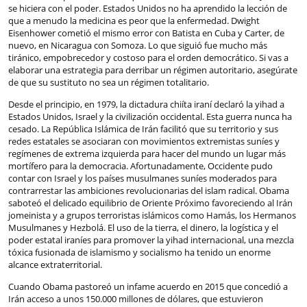
se hiciera con el poder. Estados Unidos no ha aprendido la lección de
que a menudo la medicina es peor que la enfermedad. Dwight
Eisenhower cometió el mismo error con Batista en Cuba y Carter, de
nuevo, en Nicaragua con Somoza. Lo que siguió fue mucho más
tiránico, empobrecedor y costoso para el orden democrático. Si vas a
elaborar una estrategia para derribar un régimen autoritario, asegúrate
de que su sustituto no sea un régimen totalitario.
Desde el principio, en 1979, la dictadura chiíta iraní declaró la yihad a
Estados Unidos, Israel y la civilización occidental. Esta guerra nunca ha
cesado. La República Islámica de Irán facilitó que su territorio y sus
redes estatales se asociaran con movimientos extremistas suníes y
regímenes de extrema izquierda para hacer del mundo un lugar más
mortífero para la democracia. Afortunadamente, Occidente pudo
contar con Israel y los países musulmanes suníes moderados para
contrarrestar las ambiciones revolucionarias del islam radical. Obama
saboteó el delicado equilibrio de Oriente Próximo favoreciendo al Irán
jomeinista y a grupos terroristas islámicos como Hamás, los Hermanos
Musulmanes y Hezbolá. El uso de la tierra, el dinero, la logística y el
poder estatal iraníes para promover la yihad internacional, una mezcla
tóxica fusionada de islamismo y socialismo ha tenido un enorme
alcance extraterritorial.
Cuando Obama pastoreó un infame acuerdo en 2015 que concedió a
Irán acceso a unos 150.000 millones de dólares, que estuvieron