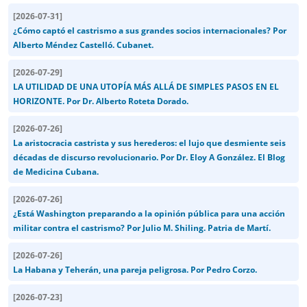
[
2026-07-31
]
¿Cómo captó el castrismo a sus grandes socios internacionales? Por
Alberto Méndez Castelló. Cubanet.
[
2026-07-29
]
LA UTILIDAD DE UNA UTOPÍA MÁS ALLÁ DE SIMPLES PASOS EN EL
HORIZONTE. Por Dr. Alberto Roteta Dorado.
[
2026-07-26
]
La aristocracia castrista y sus herederos: el lujo que desmiente seis
décadas de discurso revolucionario. Por Dr. Eloy A González. El Blog
de Medicina Cubana.
[
2026-07-26
]
¿Está Washington preparando a la opinión pública para una acción
militar contra el castrismo? Por Julio M. Shiling. Patria de Martí.
[
2026-07-26
]
La Habana y Teherán, una pareja peligrosa. Por Pedro Corzo.
[
2026-07-23
]