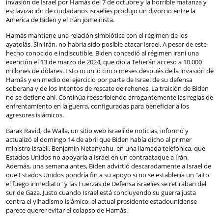
invasión de Israel por Hamás del 7 de octubre y la horrible matanza y
esclavización de ciudadanos israelíes produjo un divorcio entre la
América de Biden y el Irán jomeinista.
Hamás mantiene una relación simbiótica con el régimen de los
ayatolás. Sin Irán, no habría sido posible atacar Israel. A pesar de este
hecho conocido e indiscutible, Biden concedió al régimen iraní una
exención el 13 de marzo de 2024, que dio a Teherán acceso a 10.000
millones de dólares. Esto ocurrió cinco meses después de la invasión de
Hamás y en medio del ejercicio por parte de Israel de su defensa
soberana y de los intentos de rescate de rehenes. La traición de Biden
no se detiene ahí. Continúa reescribiendo arrogantemente las reglas de
enfrentamiento en la guerra, configuradas para beneficiar a los
agresores islámicos.
Barak Ravid, de Walla, un sitio web israelí de noticias, informó y
actualizó el domingo 14 de abril que Biden había dicho al primer
ministro israelí, Benjamin Netanyahu, en una llamada telefónica, que
Estados Unidos no apoyaría a Israel en un contraataque a Irán.
Además, una semana antes, Biden advirtió descaradamente a Israel de
que Estados Unidos pondría fin a su apoyo si no se establecía un "alto
el fuego inmediato" y las Fuerzas de Defensa israelíes se retiraban del
sur de Gaza. Justo cuando Israel está concluyendo su guerra justa
contra el yihadismo islámico, el actual presidente estadounidense
parece querer evitar el colapso de Hamás.