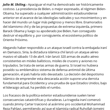
Julio M. Shiling.-
Apaciguar el mal ha demostrado ser históricamente
costoso. La presidencia de Biden, o mejor expresado, el régimen Biden-
Obama, ha superado a cualquier administración estadounidense
anterior en el avance de las ideologías radicales y sus movimientos y en
hacer del mundo un lugar más peligroso y menos libre. Enamorados
del islamismo chií y de las propuestas de extrema izquierda, primero
Barack Obama y luego su apoderado Joe Biden, han conseguido
destruir el equilibrio y, por consiguiente, el ecosistema político de
Oriente Próximo.
Alegando haber respondido a un ataque israelí contra la embajada iraní
en Damasco, Siria, la dictadura islámica chií lanzó un ataque aéreo
masivo el sábado 13 de abril. Irán lanzó 320 armas de asalto aéreo
consistentes en misiles balísticos, misiles de crucero y aviones no
tripulados. Se trata de serias armas de guerra. Si Israel no hubiera
poseído su emblemático sistema de defensa antimisil de última
generación, el país habría sido devastado. La decisión del despotismo
islámico de emprender esta descarada acción supone una derrota
fundamental para Occidente y una prueba de que Estados Unidos, bajo
el liderazgo actual, ha perdido el rumbo.
Los fracasos de la política exterior estadounidense suelen tener
consecuencias catastróficas y duraderas. La tragedia iraní comenzó
cuando Jimmy Carter traicionó al acérrimo pro occidental Mohammad
Reza Pahlavi, permitiendo así que el islamista radical Ruhollah Jomeini