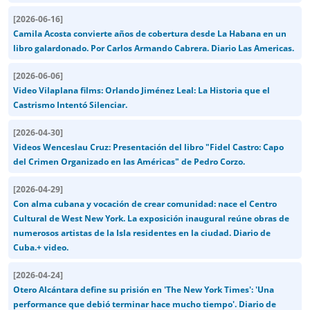
[
2026-06-16
]
Camila Acosta convierte años de cobertura desde La Habana en un
libro galardonado. Por Carlos Armando Cabrera. Diario Las Americas.
[
2026-06-06
]
Video Vilaplana films: Orlando Jiménez Leal: La Historia que el
Castrismo Intentó Silenciar.
[
2026-04-30
]
Videos Wenceslau Cruz: Presentación del libro "Fidel Castro: Capo
del Crimen Organizado en las Américas" de Pedro Corzo.
[
2026-04-29
]
Con alma cubana y vocación de crear comunidad: nace el Centro
Cultural de West New York. La exposición inaugural reúne obras de
numerosos artistas de la Isla residentes en la ciudad. Diario de
Cuba.+ video.
[
2026-04-24
]
Otero Alcántara define su prisión en 'The New York Times': 'Una
performance que debió terminar hace mucho tiempo'. Diario de