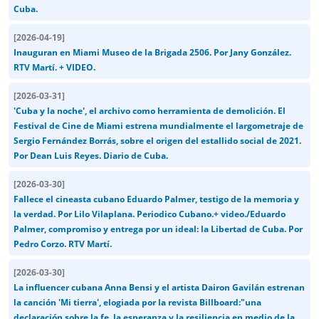
Cuba.
[
2026-04-19
]
Inauguran en Miami Museo de la Brigada 2506. Por Jany González.
RTV Martí. + VIDEO.
[
2026-03-31
]
'Cuba y la noche', el archivo como herramienta de demolición. El
Festival de Cine de Miami estrena mundialmente el largometraje de
Sergio Fernández Borrás, sobre el origen del estallido social de 2021.
Por Dean Luis Reyes. Diario de Cuba.
[
2026-03-30
]
Fallece el cineasta cubano Eduardo Palmer, testigo de la memoria y
la verdad. Por Lilo Vilaplana. Periodico Cubano.+ video./Eduardo
Palmer, compromiso y entrega por un ideal: la Libertad de Cuba. Por
Pedro Corzo. RTV Martí.
[
2026-03-30
]
La influencer cubana Anna Bensi y el artista Dairon Gavilán estrenan
la canción 'Mi tierra', elogiada por la revista Billboard:"una
declaración sobre la fe, la esperanza y la resiliencia en medio de la