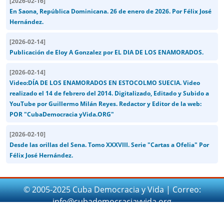
[
2026-02-16
]
En Saona, República Dominicana. 26 de enero de 2026. Por Félix José
Hernández.
[
2026-02-14
]
Publicación de Eloy A Gonzalez por EL DIA DE LOS ENAMORADOS.
[
2026-02-14
]
Video:DÍA DE LOS ENAMORADOS EN ESTOCOLMO SUECIA. Video
realizado el 14 de febrero del 2014. Digitalizado, Editado y Subido a
YouTube por Guillermo Milán Reyes. Redactor y Editor de la web:
POR "CubaDemocracia yVida.ORG"
[
2026-02-10
]
Desde las orillas del Sena. Tomo XXXVIII. Serie "Cartas a Ofelia" Por
Félix José Hernández.
© 2005-2025 Cuba Democracia y Vida | Correo:
info@cubademocraciayvida.org