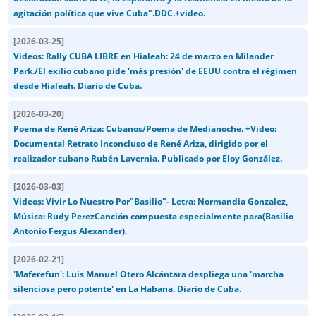
agitación política que vive Cuba".DDC.+video.
[
2026-03-25
]
Videos: Rally CUBA LIBRE en Hialeah: 24 de marzo en Milander
Park./El exilio cubano pide 'más presión' de EEUU contra el régimen
desde Hialeah. Diario de Cuba.
[
2026-03-20
]
Poema de René Ariza: Cubanos/Poema de Medianoche. +Video:
Documental Retrato Inconcluso de René Ariza, dirigido por el
realizador cubano Rubén Lavernia. Publicado por Eloy González.
[
2026-03-03
]
Videos: Vivir Lo Nuestro Por"Basilio"- Letra: Normandia Gonzalez,
Música: Rudy PerezCanción compuesta especialmente para(Basilio
Antonio Fergus Alexander).
[
2026-02-21
]
'Maferefun': Luis Manuel Otero Alcántara despliega una 'marcha
silenciosa pero potente' en La Habana. Diario de Cuba.