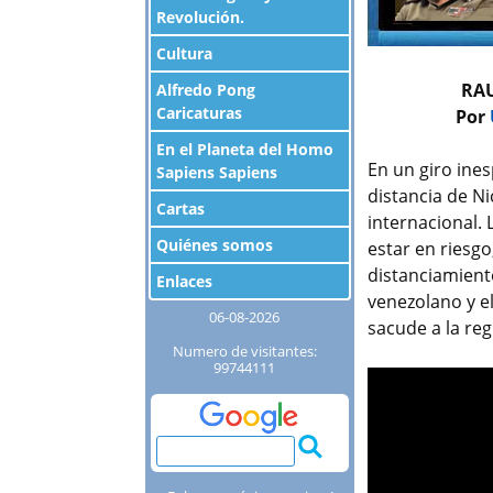
Revolución.
Cultura
RAU
Alfredo Pong
Caricaturas
Por
En el Planeta del Homo
En un giro ine
Sapiens Sapiens
distancia de N
Cartas
internacional. 
Quiénes somos
estar en riesgo
distanciamient
Enlaces
venezolano y el
06-08-2026
sacude a la reg
Numero de visitantes:
99744111