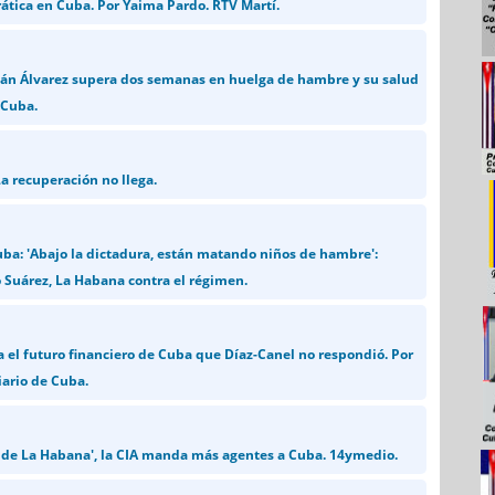
ática en Cuba. Por Yaima Pardo. RTV Martí.
ilán Álvarez supera dos semanas en huelga de hambre y su salud
 Cuba.
a recuperación no llega.
uba: 'Abajo la dictadura, están matando niños de hambre':
 Suárez, La Habana contra el régimen.
a el futuro financiero de Cuba que Díaz-Canel no respondió. Por
iario de Cuba.
 de La Habana', la CIA manda más agentes a Cuba. 14ymedio.