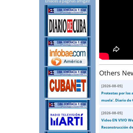
Enlaces a páginas amigas!
Others Ne
[
2026-08-05
]
Protestas por los
muela'. Diario de
[
2026-08-05
]
Video EN VIVO Wen
Reconstrucción de