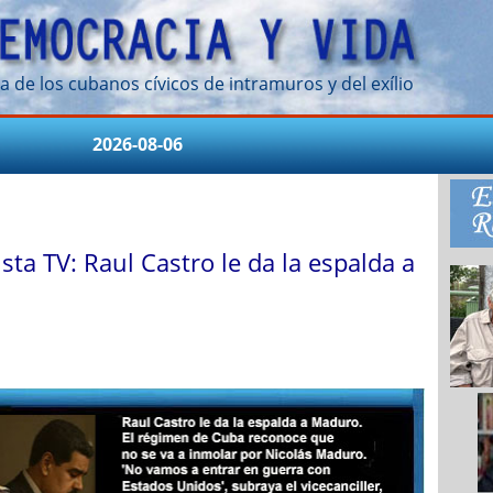
a de los cubanos cívicos de intramuros y del exílio
2026-08-06
sta TV: Raul Castro le da la espalda a