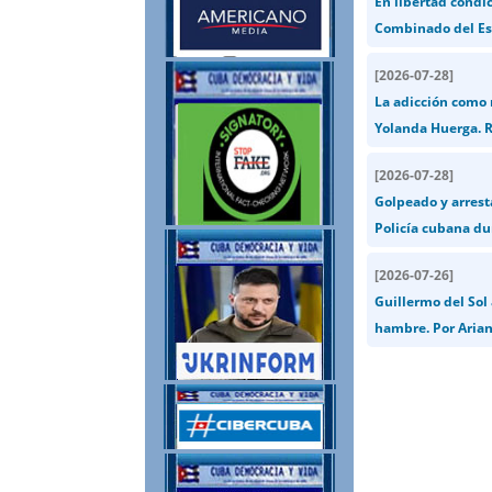
En libertad condic
Combinado del Est
[
2026-07-28
]
La adicción como 
Yolanda Huerga. R
[
2026-07-28
]
Golpeado y arrest
Policía cubana du
[
2026-07-26
]
Guillermo del Sol
hambre. Por Arian