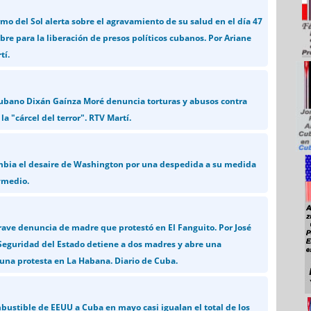
mo del Sol alerta sobre el agravamiento de su salud en el día 47
re para la liberación de presos políticos cubanos. Por Ariane
tí.
 cubano Dixán Gaínza Moré denuncia torturas y abusos contra
 la "cárcel del terror". RTV Martí.
mbia el desaire de Washington por una despedida a su medida
ymedio.
ve denuncia de madre que protestó en El Fanguito. Por José
 Seguridad del Estado detiene a dos madres y abre una
 una protesta en La Habana. Diario de Cuba.
bustible de EEUU a Cuba en mayo casi igualan el total de los