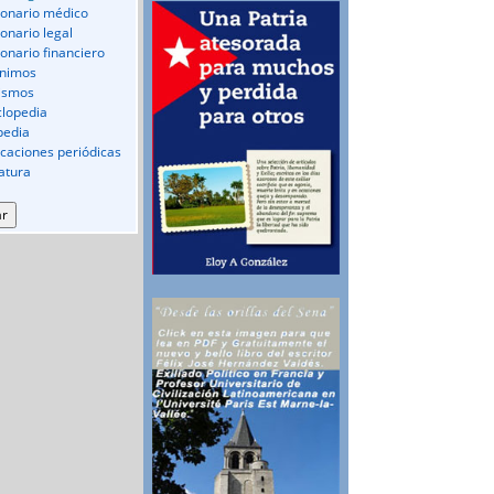
ionario médico
ionario legal
ionario financiero
nimos
ismos
clopedia
pedia
icaciones periódicas
ratura