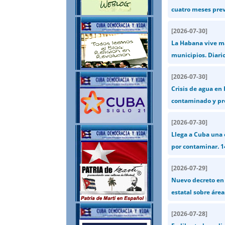
cuatro meses previ
[
2026-07-30
]
La Habana vive má
municipios. Diari
[
2026-07-30
]
Crisis de agua en 
contaminado y pre
[
2026-07-30
]
Llega a Cuba una 
por contaminar. 
[
2026-07-29
]
Nuevo decreto en 
estatal sobre área
[
2026-07-28
]