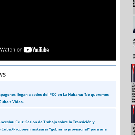
ws
 apagones llegan a sedes del PCC en La Habana: 'No queremos
 Cuba.+ Video.
ceslau Cruz: Sesión de Trabajo sobre la Transición y
 Cuba./Proponen instaurar "gobierno provisional" para una