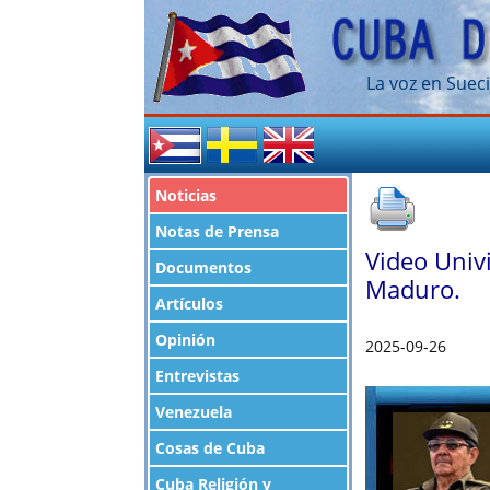
La voz en Sueci
Noticias
Notas de Prensa
Video Univi
Documentos
Maduro.
Artículos
Opinión
2025-09-26
Entrevistas
Venezuela
Cosas de Cuba
Cuba Religión y