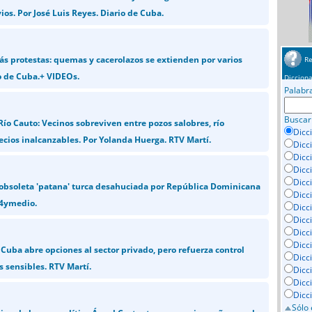
os. Por José Luis Reyes. Diario de Cuba.
s protestas: quemas y cacerolazos se extienden por varios
Re
o de Cuba.+ VIDEOs.
Dicciona
Palabr
Buscar
Río Cauto: Vecinos sobreviven entre pozos salobres, río
Dicc
cios inalcanzables. Por Yolanda Huerga. RTV Martí.
Dicc
Dicc
Dicc
Dicci
obsoleta 'patana' turca desahuciada por República Dominicana
Dicc
14ymedio.
Dicc
Dicc
Dicc
Dicc
Cuba abre opciones al sector privado, pero refuerza control
Dicc
s sensibles. RTV Martí.
Dicc
Dicc
Dicc
Sólo 