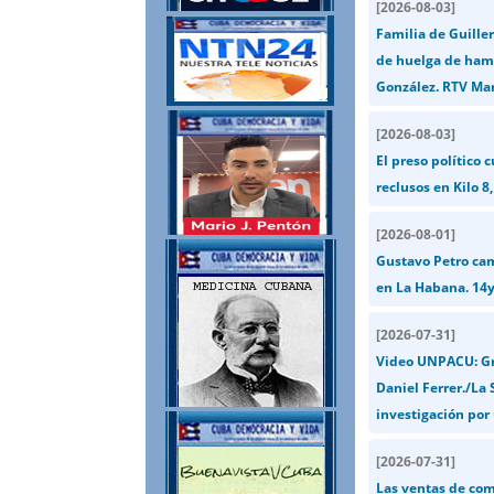
[
2026-08-03
]
Familia de Guiller
de huelga de hamb
González. RTV Mar
[
2026-08-03
]
El preso político
reclusos en Kilo 8,
[
2026-08-01
]
Gustavo Petro ca
en La Habana. 14
[
2026-07-31
]
Video UNPACU: Gra
Daniel Ferrer./La
investigación por
[
2026-07-31
]
Las ventas de com