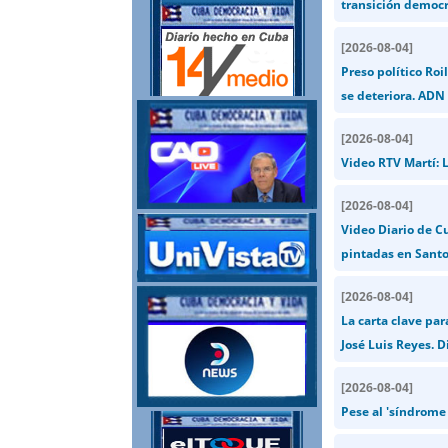
transición democr
[
2026-08-04
]
Preso político Ro
se deteriora. ADN
[
2026-08-04
]
Video RTV Martí: L
[
2026-08-04
]
Video Diario de C
pintadas en Santo
[
2026-08-04
]
La carta clave par
José Luis Reyes. D
[
2026-08-04
]
Pese al 'síndrome