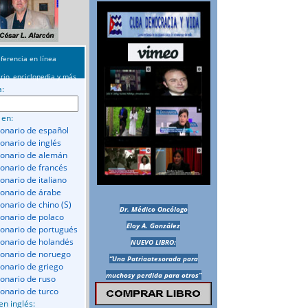
ferencia en línea
rio, enciclopedia y más
a:
 en:
ionario de español
ionario de inglés
ionario de alemán
ionario de francés
onario de italiano
ionario de árabe
ionario de chino (S)
Dr. Médico Oncólogo
ionario de polaco
Eloy A. González
ionario de portugués
ionario de holandés
NUEVO LIBRO:
ionario de noruego
“Una Patriaatesorada para
ionario de griego
muchosy perdida para otros”
ionario de ruso
ionario de turco
en inglés: