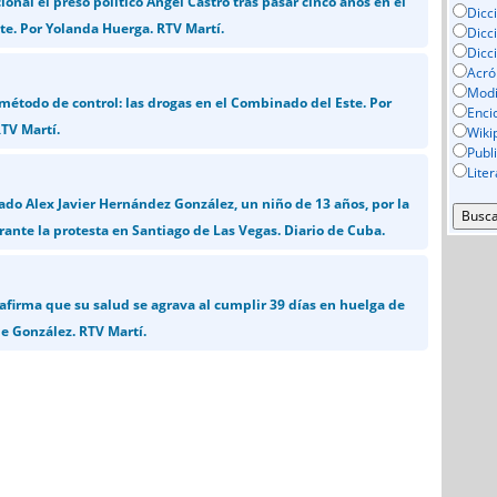
ional el preso político Ángel Castro tras pasar cinco años en el
Dicc
e. Por Yolanda Huerga. RTV Martí.
Dicc
Dicc
Acró
Mod
método de control: las drogas en el Combinado del Este. Por
Enci
TV Martí.
Wiki
Publ
Lite
ado Alex Javier Hernández González, un niño de 13 años, por la
rante la protesta en Santiago de Las Vegas. Diario de Cuba.
 afirma que su salud se agrava al cumplir 39 días en huelga de
e González. RTV Martí.