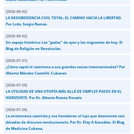
[
2026-08-02
]
LA DESOBEDIENCIA CIVIL TOTAL: EL CAMINO HACIA LA LIBERTAD.
Por Lcdo. Sergio Ramos.
[
2026-08-02
]
Un espejo histórico: Los "godos" de ayer y los migrantes de hoy. El
Blog de Religión en Revolución.
[
2026-07-31
]
¿Cómo captó el castrismo a sus grandes socios internacionales? Por
Alberto Méndez Castelló. Cubanet.
[
2026-07-29
]
LA UTILIDAD DE UNA UTOPÍA MÁS ALLÁ DE SIMPLES PASOS EN EL
HORIZONTE. Por Dr. Alberto Roteta Dorado.
[
2026-07-26
]
La aristocracia castrista y sus herederos: el lujo que desmiente seis
décadas de discurso revolucionario. Por Dr. Eloy A González. El Blog
de Medicina Cubana.