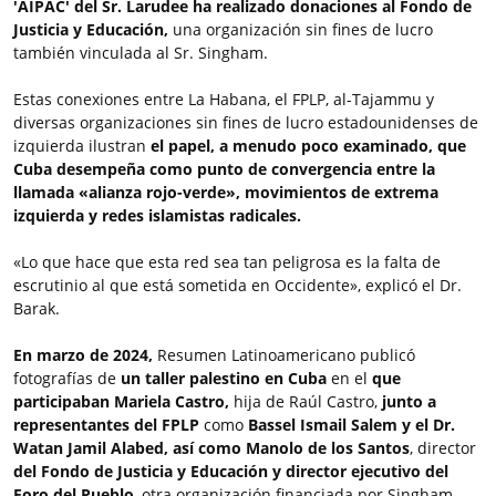
'AIPAC' del Sr. Larudee ha realizado donaciones al Fondo de
Justicia y Educación,
una organización sin fines de lucro
también vinculada al Sr. Singham.
Estas conexiones entre La Habana, el FPLP, al-Tajammu y
diversas organizaciones sin fines de lucro estadounidenses de
izquierda ilustran
el papel, a menudo poco examinado, que
Cuba desempeña como punto de convergencia entre la
llamada «alianza rojo-verde», movimientos de extrema
izquierda y redes islamistas radicales.
«Lo que hace que esta red sea tan peligrosa es la falta de
escrutinio al que está sometida en Occidente», explicó el Dr.
Barak.
En marzo de 2024,
Resumen Latinoamericano publicó
fotografías de
un taller palestino en Cuba
en el
que
participaban Mariela Castro,
hija de Raúl Castro,
junto a
representantes del FPLP
como
Bassel Ismail Salem y el Dr.
Watan Jamil Alabed, así como Manolo de los Santos
, director
del Fondo de Justicia y Educación y director ejecutivo del
Foro del Pueblo
, otra organización financiada por Singham.