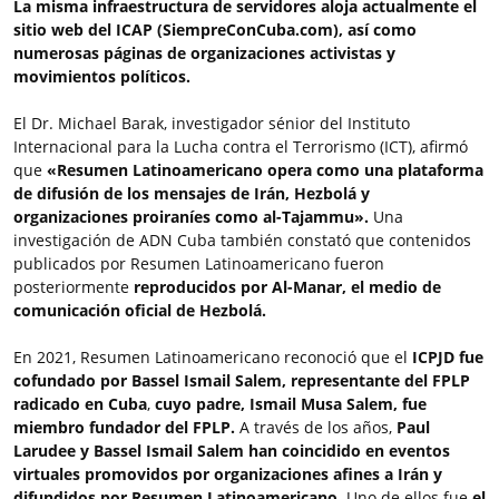
La misma infraestructura de servidores aloja actualmente el
sitio web del ICAP (SiempreConCuba.com),
así como
numerosas páginas de organizaciones activistas y
movimientos políticos.
El Dr. Michael Barak, investigador sénior del Instituto
Internacional para la Lucha contra el Terrorismo (ICT), afirmó
que
«Resumen Latinoamericano opera como una plataforma
de difusión de los mensajes de Irán, Hezbolá y
organizaciones proiraníes como al-Tajammu».
Una
investigación de ADN Cuba también constató que contenidos
publicados por Resumen Latinoamericano fueron
posteriormente
reproducidos por Al-Manar, el medio de
comunicación oficial de Hezbolá.
En 2021, Resumen Latinoamericano reconoció que el
ICPJD fue
cofundado por Bassel Ismail Salem, representante del FPLP
radicado en Cuba
,
cuyo padre, Ismail Musa Salem, fue
miembro fundador del FPLP.
A través de los años,
Paul
Larudee y Bassel Ismail Salem han coincidido en eventos
virtuales promovidos por organizaciones afines a Irán y
difundidos por Resumen Latinoamericano.
Uno de ellos fue
el