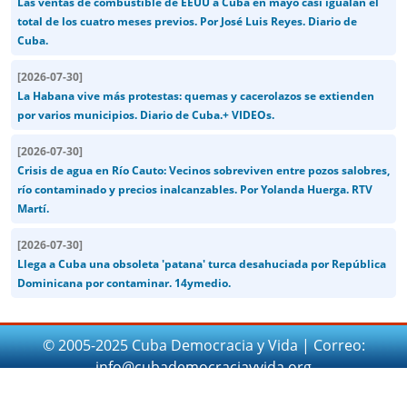
Las ventas de combustible de EEUU a Cuba en mayo casi igualan el
total de los cuatro meses previos. Por José Luis Reyes. Diario de
Cuba.
[
2026-07-30
]
La Habana vive más protestas: quemas y cacerolazos se extienden
por varios municipios. Diario de Cuba.+ VIDEOs.
[
2026-07-30
]
Crisis de agua en Río Cauto: Vecinos sobreviven entre pozos salobres,
río contaminado y precios inalcanzables. Por Yolanda Huerga. RTV
Martí.
[
2026-07-30
]
Llega a Cuba una obsoleta 'patana' turca desahuciada por República
Dominicana por contaminar. 14ymedio.
© 2005-2025 Cuba Democracia y Vida | Correo:
info@cubademocraciayvida.org