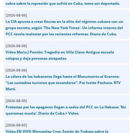
sobra sobre la represión que sufrió en Cuba, teme ser deportado.
[
2026-08-06
]
La CIA apunta a crear fisuras en la elite del régimen cubano con un
grupo secreto, según 'The New York Times'. Un informe interno del
PCC revela malestar por las recientes reformas. Diario de Cuba.
[
2026-08-06
]
Video Mario J Pentón: Tragedia en Villa Clara: Antigua escuela
colapsa y deja personas atrapadas.
[
2026-08-06
]
La cólera de los habaneros llega hasta el Monumento al Granma:
"Los custodios tuvieron que esconderse". Por Ivette Pacheco. RTV
Martí.
[
2026-08-05
]
Protestas por los apagones llegan a sedes del PCC en La Habana: 'No
queremos muela'. Diario de Cuba.+ Video.
[
2026-08-05
]
Video EN VIVO Wenceslau Cruz: Sesión de Trabajo sobre la