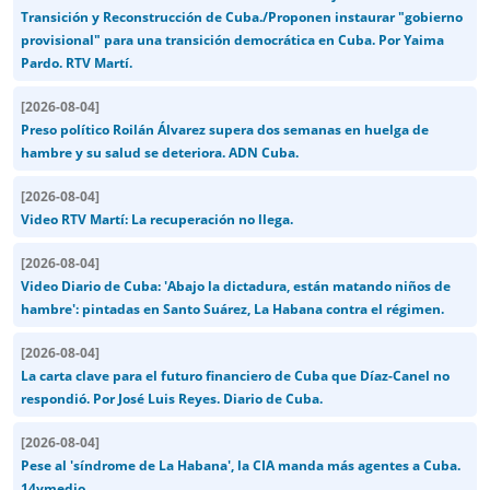
Transición y Reconstrucción de Cuba./Proponen instaurar "gobierno
provisional" para una transición democrática en Cuba. Por Yaima
Pardo. RTV Martí.
[
2026-08-04
]
Preso político Roilán Álvarez supera dos semanas en huelga de
hambre y su salud se deteriora. ADN Cuba.
[
2026-08-04
]
Video RTV Martí: La recuperación no llega.
[
2026-08-04
]
Video Diario de Cuba: 'Abajo la dictadura, están matando niños de
hambre': pintadas en Santo Suárez, La Habana contra el régimen.
[
2026-08-04
]
La carta clave para el futuro financiero de Cuba que Díaz-Canel no
respondió. Por José Luis Reyes. Diario de Cuba.
[
2026-08-04
]
Pese al 'síndrome de La Habana', la CIA manda más agentes a Cuba.
14ymedio.