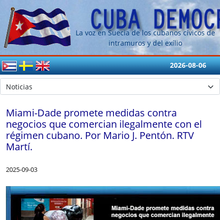
La voz en Suecia de los cubanos cívicos de
intramuros y del exílio
2026-08-06
Miami-Dade promete medidas contra
negocios que comercian ilegalmente con el
régimen cubano. Por Mario J. Pentón. RTV
Martí.
2025-09-03