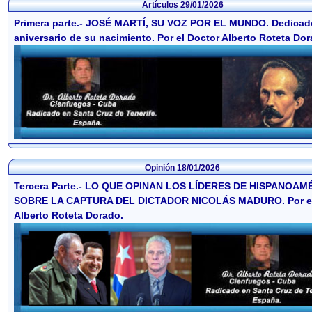
Artículos
29/01/2026
Primera parte.- JOSÉ MARTÍ, SU VOZ POR EL MUNDO. Dedicado
aniversario de su nacimiento. Por el Doctor Alberto Roteta Dor
Opinión
18/01/2026
Tercera Parte.- LO QUE OPINAN LOS LÍDERES DE HISPANOAM
SOBRE LA CAPTURA DEL DICTADOR NICOLÁS MADURO. Por el
Alberto Roteta Dorado.