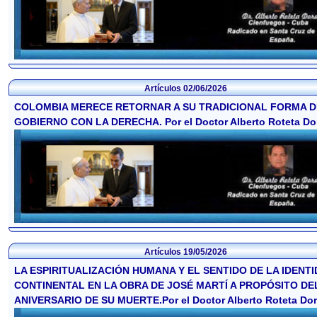
Artículos
02/06/2026
COLOMBIA MERECE RETORNAR A SU TRADICIONAL FORMA D
GOBIERNO CON LA DERECHA. Por el Doctor Alberto Roteta Do
Artículos
19/05/2026
LA ESPIRITUALIZACIÓN HUMANA Y EL SENTIDO DE LA IDENT
CONTINENTAL EN LA OBRA DE JOSÉ MARTÍ A PROPÓSITO DEL
ANIVERSARIO DE SU MUERTE.Por el Doctor Alberto Roteta Dor