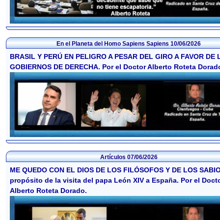
En el Planeta del Homo Sapiens Sapiens
10/06/2026
BRASIL Y PERÚ EN PELIGRO A PESAR DEL GIRO A FAVOR DE 
GOBIERNOS DE DERECHA. Por el Doctor Alberto Roteta Dorad
Artículos
07/06/2026
ME QUEDO CON EL DIOS DE LOS FILÓSOFOS Y DE LOS SABIO
propósito de la visita del papa León XIV a España. Por el Doct
Alberto Roteta Dorado.