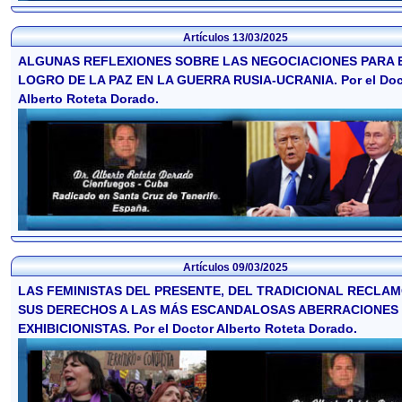
Artículos
13/03/2025
ALGUNAS REFLEXIONES SOBRE LAS NEGOCIACIONES PARA 
LOGRO DE LA PAZ EN LA GUERRA RUSIA-UCRANIA. Por el Doc
Alberto Roteta Dorado.
Artículos
09/03/2025
LAS FEMINISTAS DEL PRESENTE, DEL TRADICIONAL RECLAM
SUS DERECHOS A LAS MÁS ESCANDALOSAS ABERRACIONES
EXHIBICIONISTAS. Por el Doctor Alberto Roteta Dorado.