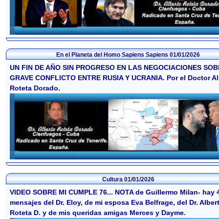
En el Planeta del Homo Sapiens Sapiens
01/01/2026
UN FIN DE AÑO SIN PROGRESO EN LAS NEGOCIACIONES SOB
GRAVE CONFLICTO ENTRE RUSIA Y UCRANIA. Por el Doctor Al
Roteta Dorado.
Cultura
01/01/2026
VIDEO SOBRE MI CUMPLE 76... NOTA de Guillermo Milan- hay 
mensajes del Dr. Eloy, de mi esposa Eva Belfrage, del Dr. Alber
Roteta D. y de mis queridas amigas Merces y Dayme.