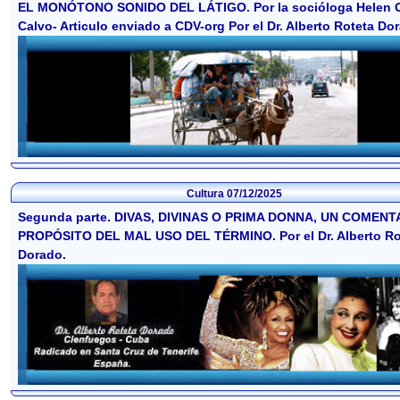
EL MONÓTONO SONIDO DEL LÁTIGO. Por la socióloga Helen 
Calvo- Articulo enviado a CDV-org Por el Dr. Alberto Roteta Do
Cultura
07/12/2025
Segunda parte. DIVAS, DIVINAS O PRIMA DONNA, UN COMENT
PROPÓSITO DEL MAL USO DEL TÉRMINO. Por el Dr. Alberto Ro
Dorado.